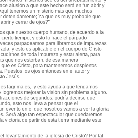
ce alusión a que este hecho será en “un abrir y
2. Aquí tenemos un misterio más que muchos
r detenidamente; Ya que es muy probable que
abrir y cerrar de ojos?”
os que nuestro cuerpo humano, de acuerdo a la
ierto tiempo, y esto lo hace el párpado
veces parpadeamos para librarnos de impurezas
ada, y esto es aplicable en el cuerpo de Cristo
udirnos de toda impureza y estar alerta, para
sas que nos estorban, de esa manera
 que es Cristo, para mantenernos despiertos
. Puestos los ojos entonces en el autor y
sto Jesús.
es lagrimales, y esto ayuda a que tengamos
 y logremos mejorar la visión sin problema alguno.
fracciones de segundos, podría decirse que
do, esto nos lleva a pensar que el
un evento en el que nosotros vamos a ver la gloria
os. Será algo tan espectacular que quedaremos
a victoria de partir de esta tierra mediante este
l levantamiento de la iglesia de Cristo? Por tal