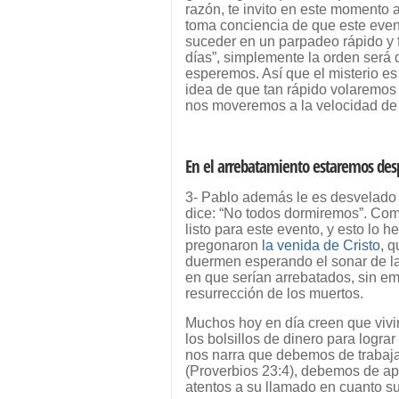
razón, te invito en este momento 
toma conciencia de que este even
suceder en un parpadeo rápido y 
días”, simplemente la orden será
esperemos. Así que el misterio e
idea de que tan rápido volaremos 
nos moveremos a la velocidad de
En el arrebatamiento estaremos desp
3- Pablo además le es desvelado
dice: “No todos dormiremos”. Co
listo para este evento, y esto lo 
pregonaron
la venida de Cristo
, 
duermen esperando el sonar de la
en que serían arrebatados, sin em
resurrección de los muertos.
Muchos hoy en día creen que vivir
los bolsillos de dinero para logra
nos narra que debemos de trabaja
(Proverbios 23:4), debemos de apa
atentos a su llamado en cuanto su