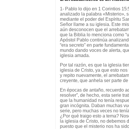
1- Pablo lo dijo en 1 Corintios 1
analizado la palabra «Misterio»,
mediante el poder del Espíritu Sa
Señor llame a su iglesia. Este mi
aún desconocen que el arrebatami
que la Biblia lo menciona como “un
Apóstol Pablo continúa analizando
“era secreto” en parte fundamental
mundo dando voces de alerta, que
iglesia amada.
Por tal razón, es que la iglesia ti
iglesia de Cristo, ya que esto nos
y repito nuevamente, el arrebatam
creyente, que anhela ser parte de
En épocas de antaño, recuerdo aqu
resolver”, de hecho, esta serie tr
que la humanidad no tenía respue
gran incógnita. Daban muchas vuel
serie, pero muchas veces no tenía
¿Por qué traigo esto a tema? Nos
la iglesia de Cristo, no debemos 
puesto que el misterio nos ha sid