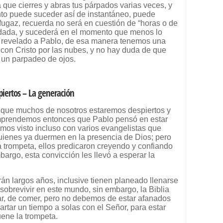
a que cierres y abras tus párpados varias veces, y
to puede suceder así de instantáneo, puede
fugaz, recuerda no será en cuestión de “horas o de
 dada, y sucederá en el momento que menos lo
s revelado a Pablo, de esa manera tenemos una
con Cristo por las nubes, y no hay duda de que
 un parpadeo de ojos.
iertos – La generación
 que muchos de nosotros estaremos despiertos y
mprendemos entonces que Pablo pensó en estar
hemos visto incluso con varios evangelistas que
quienes ya duermen en la presencia de Dios; pero
 trompeta, ellos predicaron creyendo y confiando
bargo, esta convicción les llevó a esperar la
án largos años, inclusive tienen planeado llenarse
r sobrevivir en este mundo, sin embargo, la Biblia
r, de comer, pero no debemos de estar afanados
rtar un tiempo a solas con el Señor, para estar
ene la trompeta.