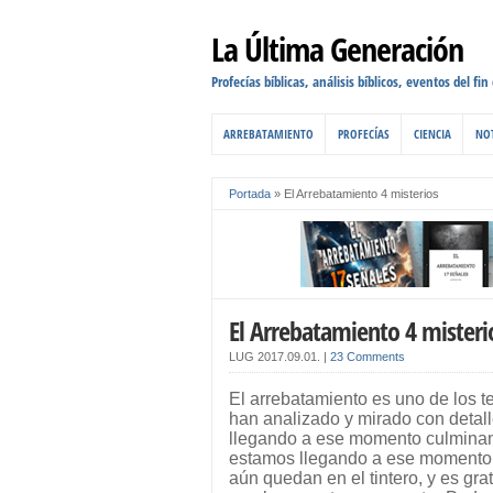
La Última Generación
Profecías bíblicas, análisis bíblicos, eventos del fin
ARREBATAMIENTO
PROFECÍAS
CIENCIA
NOT
Portada
»
El Arrebatamiento 4 misterios
El Arrebatamiento 4 misteri
LUG
2017.09.01.
|
23 Comments
El arrebatamiento es uno de los t
han analizado y mirado con detall
llegando a ese momento culminant
estamos llegando a ese momento, 
aún quedan en el tintero, y es gra