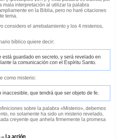
ala interpretación al utilizar la palabra
 ampliamente en la Biblia, pero no haré citaciones
te tema.
o considero el arrebatamiento y los 4 misterios,
ario bíblico quiere decir:
e está guardado en secreto, y será revelado en
iante la comunicación con el Espíritu Santo.
 como misterio:
go inaccesible, que tendrá que ser objeto de fe.
efiniciones sobre la palabra «Misterio», debemos
nto, no solamente ha sido un misterio revelado,
cada creyente que anhela firmemente la promesa
 – La acción