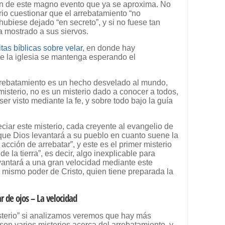
ón de este magno evento que ya se aproxima. No
io cuestionar que el arrebatamiento “no
 hubiese dejado “en secreto”, y si no fuese tan
a mostrado a sus siervos.
itas bíblicas sobre velar
, en donde hay
ue la iglesia se mantenga esperando el
rebatamiento es un hecho desvelado al mundo,
misterio, no es un misterio dado a conocer a todos,
er visto mediante la fe, y sobre todo bajo la guía
ciar este misterio, cada creyente al evangelio de
e que Dios levantará a su pueblo en cuanto suene la
acción de arrebatar”, y este es el primer misterio
 la tierra”, es decir, algo inexplicable para
vantará a una gran velocidad mediante este
 mismo poder de Cristo, quien tiene preparada la
r de ojos – La velocidad
sterio” si analizamos veremos que hay más
son varios misterios acerca del arrebatamiento, y