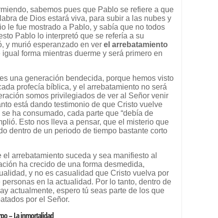
rmiendo, sabemos pues que Pablo se refiere a que
abra de Dios estará viva, para subir a las nubes y
rio le fue mostrado a Pablo, y sabía que no todos
to Pablo lo interpretó que se refería a su
ó, y murió esperanzado en ver
el arrebatamiento
e igual forma mientras duerme y será primero en
 es una generación bendecida, porque hemos visto
cada profecía bíblica, y el arrebatamiento no será
ración somos privilegiados de ver al Señor venir
Santo está dando testimonio de que Cristo vuelve
o se ha consumado, cada parte que “debía de
plió. Esto nos lleva a pensar, que el misterio que
o dentro de un periodo de tiempo bastante corto
e el arrebatamiento suceda y sea manifiesto al
ación ha crecido de una forma desmedida,
alidad, y no es casualidad que Cristo vuelva por
 personas en la actualidad. Por lo tanto, dentro de
ay actualmente, espero tú seas parte de los que
atados por el Señor.
rpo – La inmortalidad