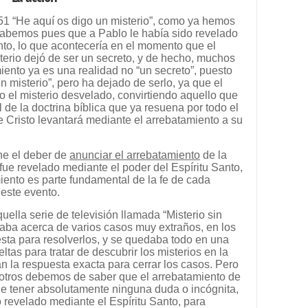
5:51 “He aquí os digo un misterio”, como ya hemos
 sabemos pues que a Pablo le había sido revelado
nto, lo que acontecería en el momento que el
sterio dejó de ser un secreto, y de hecho, muchos
ento ya es una realidad no “un secreto”, puesto
 misterio”, pero ha dejado de serlo, ya que el
 el misterio desvelado, convirtiendo aquello que
 de la doctrina bíblica que ya resuena por todo el
 Cristo levantará mediante el arrebatamiento a su
ene el deber de
anunciar el arrebatamiento
de la
 fue revelado mediante el poder del Espíritu Santo,
iento es parte fundamental de la fe de cada
 este evento.
ella serie de televisión llamada “Misterio sin
ataba acerca de varios casos muy extraños, en los
sta para resolverlos, y se quedaba todo en una
tas para tratar de descubrir los misterios en la
n la respuesta exacta para cerrar los casos. Pero
otros debemos de saber que el arrebatamiento de
de tener absolutamente ninguna duda o incógnita,
o revelado mediante el Espíritu Santo, para