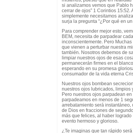
si analizamos vemos que Pablo ha
cerrar de ojos” 1 Corintios 15:5
simplemente necesitamos analiza
surja la pregunta “¿Por qué en un 
Para comprender mejor esto, vem
BEM, necesita de parpadear cada c
inconscientemente. Pero Muchas 
que vienen a perturbar nuestra mir
también. Nosotros debemos de sac
limpiar nuestros ojos de esas co
permanecerán firmes en el blanco
esperando en su promesa gloriosa
consumador de la vida eterna Cri
Nuestros ojos bombean secrecion
nuestros ojos lubricados, limpios
Pero nuestros ojos parpadean en 
parpadeamos en menos de 1 segun
arrebatamiento será instantáneo, 
de Dios en fracciones de segund
más que felices, al haber logrado l
evento hermoso y glorioso.
¿Te imaginas que tan rápido será e