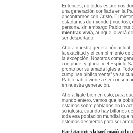
Entonces, no todos estaremos du
una generación confiada en la Pal
encontrarnos con Cristo. El miste
estaríamos durmiendo (muertos), es
persona, sin embargo Pablo muri
mientras vivía
, aunque lo verá d
ser despertado.
Ahora nuestra generación actual,
la exactitud y el cumplimiento de 
la excepción. Nosotros como gene
con poder y gloria, y el Espíritu 
pronto por su amada iglesia. Tod
cumplirse bíblicamente” ya se cum
Pablo habló viene a ser consumad
en nuestra generación.
Ahora fíjate bien en esto, para qu
mundo entero, vemos que la pobl
estamos sobre poblados en la actu
su iglesia, cuando hay billones de
toda esa población mundial que h
estemos despiertos para ser arreb
El arrebatamiento y la transformación del cue