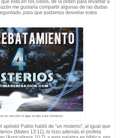
ue está en los cielos, de la orden para levantar a
razón me gustaría compartir algunas de las dudas
reguntado, para que podamos desvelar estos
no es secreto ni algo oculto a los hombres.
apóstol Pablo habló de “un misterio”, al igual que
terio» (Mateo 13:11), lo hizo además el profeta
an (Apocalipsis 10:7), y esta palabra es bíblica, por