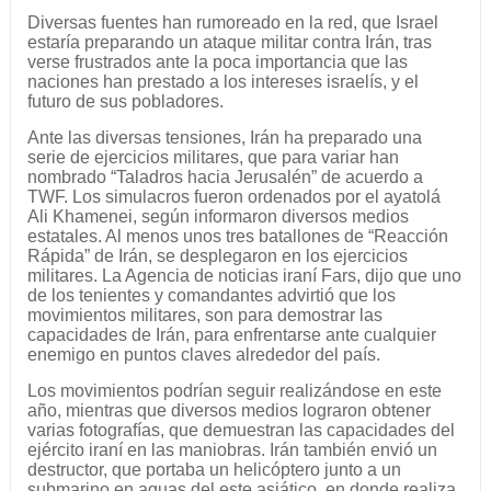
Diversas fuentes han rumoreado en la red, que Israel
estaría preparando un ataque militar contra Irán, tras
verse frustrados ante la poca importancia que las
naciones han prestado a los intereses israelís, y el
futuro de sus pobladores.
Ante las diversas tensiones, Irán ha preparado una
serie de ejercicios militares, que para variar han
nombrado “Taladros hacia Jerusalén” de acuerdo a
TWF. Los simulacros fueron ordenados por el ayatolá
Ali Khamenei, según informaron diversos medios
estatales. Al menos unos tres batallones de “Reacción
Rápida” de Irán, se desplegaron en los ejercicios
militares. La Agencia de noticias iraní Fars, dijo que uno
de los tenientes y comandantes advirtió que los
movimientos militares, son para demostrar las
capacidades de Irán, para enfrentarse ante cualquier
enemigo en puntos claves alrededor del país.
Los movimientos podrían seguir realizándose en este
año, mientras que diversos medios lograron obtener
varias fotografías, que demuestran las capacidades del
ejército iraní en las maniobras. Irán también envió un
destructor, que portaba un helicóptero junto a un
submarino en aguas del este asiático, en donde realiza