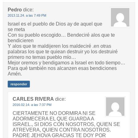
Pedro
dice:
2013.11.24. a las 7:49 PM
Israel es el pueblo de Dios ay de aquel que
se meta
Con su pueblo escogido… Bendeciré alos que te
bendicieren
Y alos que te maldijeren los maldeciré .en otras
palabras los que te quiean destruir yo los destruiré
primero no temas pueblo mío…
Mejor oremos y bendigamos a Israel en todo tiempo…
Para qué también nos alcanzen esas bendiciones
Amén.
responder
CARLES RIVERA
dice:
2016.02.14. a las 7:37 PM
CIERTAMENTE NO DORMIRA NI SE
ADORMECERA EL QUE GUARDA A
ISRAEL., SI DIOS CON NOSOTROS, QUIEN SE
ATREVERA, QUIEN CONTRA NOSOTROS.
PADRE JEHOVA GRACIAS TE DOY POR