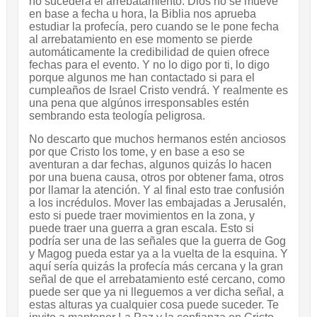
no sucederá el arrebatamiento. Dios no se mueve
en base a fecha u hora, la Biblia nos aprueba
estudiar la profecía, pero cuando se le pone fecha
al arrebatamiento en ese momento se pierde
automáticamente la credibilidad de quien ofrece
fechas para el evento. Y no lo digo por ti, lo digo
porque algunos me han contactado si para el
cumpleaños de Israel Cristo vendrá. Y realmente es
una pena que algúnos irresponsables estén
sembrando esta teología peligrosa.
No descarto que muchos hermanos estén anciosos
por que Cristo los tome, y en base a eso se
aventuran a dar fechas, algunos quizás lo hacen
por una buena causa, otros por obtener fama, otros
por llamar la atención. Y al final esto trae confusión
a los incrédulos. Mover las embajadas a Jerusalén,
esto si puede traer movimientos en la zona, y
puede traer una guerra a gran escala. Esto si
podría ser una de las señales que la guerra de Gog
y Magog pueda estar ya a la vuelta de la esquina. Y
aquí sería quizás la profecía más cercana y la gran
señal de que el arrebatamiento esté cercano, como
puede ser que ya ni lleguemos a ver dicha señal, a
estas alturas ya cualquier cosa puede suceder. Te