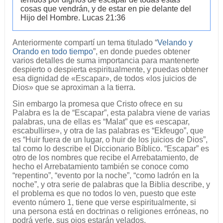
cosas que vendrán, y de estar en pie delante del
Hijo del Hombre. Lucas 21:36
Anteriormente compartí un tema titulado “
Velando y
Orando en todo tiempo
”, en donde puedes obtener
varios detalles de suma importancia para mantenerte
despierto o despierta espiritualmente, y puedas obtener
esa dignidad de «Escapar», de todos «los juicios de
Dios» que se aproximan a la tierra.
Sin embargo la promesa que Cristo ofrece en su
Palabra es la de “Escapar”, esta palabra viene de varias
palabras, una de ellas es “Malat” que es «escapar,
escabullirse», y otra de las palabras es “Ekfeugo”, que
es “Huir fuera de un lugar, o huir de los juicios de Dios”,
tal como lo describe el Diccionario Bíblico. “Escapar” es
otro de los nombres que recibe el Arrebatamiento, de
hecho el Arrebatamiento también se conoce como
“repentino”, “evento por la noche”, “como ladrón en la
noche”, y otra serie de palabras que la Biblia describe, y
el problema es que no todos lo ven, puesto que este
evento número 1, tiene que verse espiritualmente, si
una persona está en doctrinas o religiones erróneas, no
podrá verle, sus ojos estarán velados.