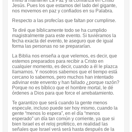
invito a mantener La Paz y la confianza en Cristo
Jesús. Pues los que estamos del lado del gigante,
nos movemos en paz y confiados en su Palabra.
Respecto a las profecías que faltan por cumplirse.
Te diré que bíblicamente todo se ha cumplido
magistralmente para este evento. Si tuviéramos la
fecha exacta del evento, te aseguro que de igual
forma las personas no se prepararían.
La Biblia nos enseña a que velemos, es decir, que
estemos preparados para recibir a Cristo en
cualquier momento, es decir, cuando a él le plazca
llamarnos. Y nosotros sabemos que el tiempo está
cercano lo sabemos, pero muchos han intentado
adivinar este envento y han fallado ¿porque razón?
Porque no es bíblico que el hombre mortal, le dé
órdenes a Dios para que force el arrebatamiento.
Te garantizo que será cuando la gente menos
especule, incluso puede ser hoy mismo, cuando la
gente “menos lo espera”, en el día “menos
esperado” un día tan común y corriente, ya que si
bien Israel es el reloj profético, en realidad las
señales que Israel verá será hasta después de la