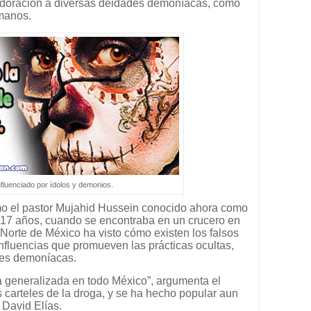
 adoración a diversas deidades demoníacas, cómo
umanos.
fluenciado por ídolos y demonios.
ismo el pastor Mujahid Hussein conocido ahora como
e 17 años, cuando se encontraba en un crucero en
 Norte de México ha visto cómo existen los falsos
nfluencias que promueven las prácticas ocultas,
des demoníacas.
a generalizada en todo México”, argumenta el
s carteles de la droga, y se ha hecho popular aun
 David Elías.