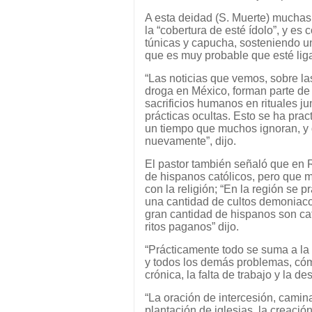
A esta deidad (S. Muerte) muchas
la “cobertura de esté ídolo”, y e
túnicas y capucha, sosteniendo u
que es muy probable que esté liga
“Las noticias que vemos, sobre la
droga en México, forman parte de 
sacrificios humanos en rituales ju
prácticas ocultas. Esto se ha pr
un tiempo que muchos ignoran, y
nuevamente”, dijo.
El pastor también señaló que en 
de hispanos católicos, pero que 
con la religión; “En la región se p
una cantidad de cultos demoniaco
gran cantidad de hispanos son cat
ritos paganos” dijo.
“Prácticamente todo se suma a la 
y todos los demás problemas, cómo
crónica, la falta de trabajo y la d
“La oración de intercesión, camin
plantación de iglesias, la creació