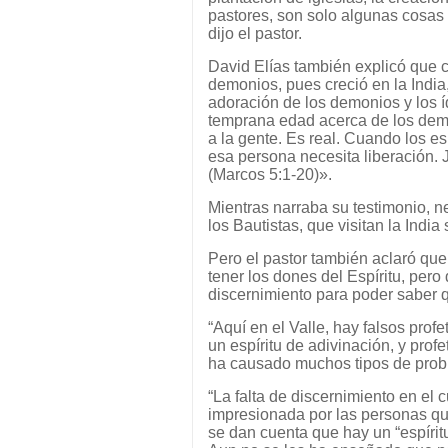
pastores, son solo algunas cosas
dijo el pastor.
David Elías también explicó que c
demonios, pues creció en la India
adoración de los demonios y los íd
temprana edad acerca de los demo
a la gente. Es real. Cuando los e
esa persona necesita liberación. 
(Marcos 5:1-20)».
Mientras narraba su testimonio, n
los Bautistas, que visitan la Indi
Pero el pastor también aclaró que
tener los dones del Espíritu, pero
discernimiento para poder saber q
“Aquí en el Valle, hay falsos profe
un espíritu de adivinación, y pro
ha causado muchos tipos de prob
“La falta de discernimiento en el
impresionada por las personas que
se dan cuenta que hay un “espíritu