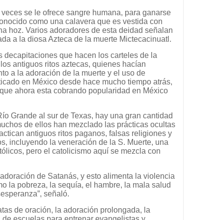
 veces se le ofrece sangre humana, para ganarse
s conocido como una calavera que es vestida con
na hoz. Varios adoradores de esta deidad señalan
da a la diosa Azteca de la muerte Mictecacinuatl.
s decapitaciones que hacen los carteles de la
los antiguos ritos aztecas, quienes hacían
nto a la adoración de la muerte y el uso de
acticado en México desde hace mucho tiempo atrás,
 que ahora esta cobrando popularidad en México
Río Grande al sur de Texas, hay una gran cantidad
muchos de ellos han mezclado las prácticas ocultas
ractican antiguos ritos paganos, falsas religiones y
s, incluyendo la veneración de la S. Muerte, una
ólicos, pero el catolicismo aquí se mezcla con
adoración de Satanás, y esto alimenta la violencia
 la pobreza, la sequía, el hambre, la mala salud
esesperanza”, señaló.
atas de oración, la adoración prolongada, la
n de escuelas para entrenar evangelistas y