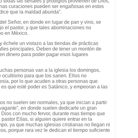
 todas las señales y prodigios provienen de Dios,
nas curaciones pueden ser engañosas en estos
 dice que la maldad abunda”.
 del Señor, en donde en lugar de pan y vino, se
jo el pastor, y que tales abominaciones no
bo en México.
y échele un vistazo a las tiendas de prácticas
alles principales. Deben de tener un montón de
en dinero para poder pagar esos lugares
uchas personas van a la iglesia los domingos,
e ocultismo para que los sanen. Ellos no
esia, por lo que acuden a otras personas que
 es que esté poder es Satánico, y empeoran a las
cios no suelen ser normales, ya que inician a partir
avagante”, en donde suelen dedicarle un gran
 Dios con mucho fervor, durante mas tiempo que
l pastor Elías, si alguien quiere entrar en la
iempo, ya que muchas
i
glesias cristianas no llegan ni
ios, porque rara vez le dedican el tiempo suficiente