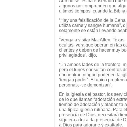
Aun no se les ha enseñado que no
algunos no comprenden que algu
últimos tiempos, cuando la Biblia
“Hay una falsificación de la Cena
utiliza carne y sangre humana”, di
solamente se están llevando aca
“Venga a visitar MacAllen, Texas, 
ocultas, vera que operan en las c
clientes y deben de hacer muy bu
privilegiados”, dijo.
“En ambos lados de la frontera, m
pero el lunes consultan centros d
encuentran ningún poder en la igl
‘tengan poder’. El único problema
personas, -se demonizan”.
En la iglesia del pastor, los servi
de lo que llaman “adoración extr
tiempo de adoración y alabanza a
una típica iglesia rutinaria. Para e
presencia de Dios, necesitará t
siquiera a tocar la presencia de D
a Dios para adorarle y exaltarle.