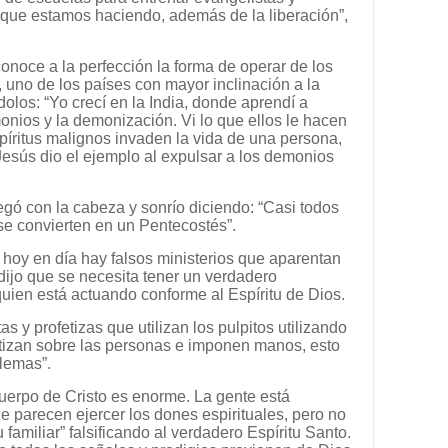
 que estamos haciendo, además de la liberación”,
onoce a la perfección la forma de operar de los
, uno de los países con mayor inclinación a la
olos: “Yo crecí en la India, donde aprendí a
nios y la demonización. Vi lo que ellos le hacen
spíritus malignos invaden la vida de una persona,
Jesús dio el ejemplo al expulsar a los demonios
egó con la cabeza y sonrío diciendo: “Casi todos
a se convierten en un Pentecostés”.
 hoy en día hay falsos ministerios que aparentan
 dijo que se necesita tener un verdadero
uien está actuando conforme al Espíritu de Dios.
tas y profetizas que utilizan los pulpitos utilizando
fetizan sobre las personas e imponen manos, esto
lemas”.
 cuerpo de Cristo es enorme. La gente está
 parecen ejercer los dones espirituales, pero no
 familiar” falsificando al verdadero Espíritu Santo.