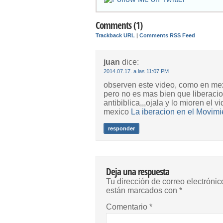
Comments (1)
Trackback URL
|
Comments RSS Feed
juan
dice:
2014.07.17. a las 11:07 PM
observen este video, como en mex
pero no es mas bien que liberaci
antibiblica,,,ojala y lo mioren el 
mexico
La iberacion en el Movim
responder
Deja una respuesta
Tu dirección de correo electrónic
están marcados con
*
Comentario
*