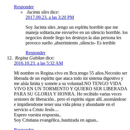
Responder
Jacinta siles
dice:
2017.09.23. a las 3:20 PM
Soy Jacinta siles ,tengo un espíritu horrible que me
maneja solitaria,me envuelve en un silencio horrible. los
negocios donde llego los destruye.la alas persona les
provoco sueño ,aburrimiento ,silencio- Es terrible
Responder
Regina Gabilan
dice:
2016.10.23. a las 5:32 AM
Mi nombre es Regina.vivo en Bcn.tengo 55 años.Necesito ser
liberada de un espíritu que ataca todo mi sistema digestivo y
me aísla limita y somete a su voluntad.NO TENGO VIDA
VIVO EN UN TORMENTO Y QUIERO SER LIBERADA
PARA SU GLORIA Y HONRA. He recibido varias veces
sesiones de liberación.. pero el espiritu sigue allí..asomándose
e impidiendome tener una vida plena y abundante en el
servicio a Cristo Jesús…
Espero vuestra respuesta..
Soy Cristiana evangélica..bautizada en aguas..
Responder