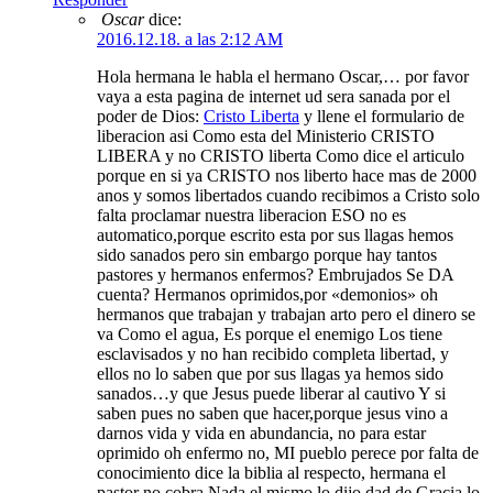
Oscar
dice:
2016.12.18. a las 2:12 AM
Hola hermana le habla el hermano Oscar,… por favor
vaya a esta pagina de internet ud sera sanada por el
poder de Dios:
Cristo Liberta
y llene el formulario de
liberacion asi Como esta del Ministerio CRISTO
LIBERA y no CRISTO liberta Como dice el articulo
porque en si ya CRISTO nos liberto hace mas de 2000
anos y somos libertados cuando recibimos a Cristo solo
falta proclamar nuestra liberacion ESO no es
automatico,porque escrito esta por sus llagas hemos
sido sanados pero sin embargo porque hay tantos
pastores y hermanos enfermos? Embrujados Se DA
cuenta? Hermanos oprimidos,por «demonios» oh
hermanos que trabajan y trabajan arto pero el dinero se
va Como el agua, Es porque el enemigo Los tiene
esclavisados y no han recibido completa libertad, y
ellos no lo saben que por sus llagas ya hemos sido
sanados…y que Jesus puede liberar al cautivo Y si
saben pues no saben que hacer,porque jesus vino a
darnos vida y vida en abundancia, no para estar
oprimido oh enfermo no, MI pueblo perece por falta de
conocimiento dice la biblia al respecto, hermana el
pastor no cobra Nada el mismo lo dijo dad de Gracia lo