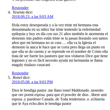
Responder
Yesenia
dice:
2018.09.23. a las 9:03 AM
Hola estoy desesperada y a la vez triste mi hermana esta
denominada en su niñez fue triste teniendo la enfermedad
epilepsia y hoy en día con sus 21 años también le atormenta el
demonio mis padres están triste se la pasan llorando son tantos
años que mi hermana no se cura … ella va la Iglesia el
demonio la ataca le hace que se corra pero llega un punto en
que ella se da cuenta y se reprende en el nombre de Cristo ella
trata de ser fuerte los pastores que nos visitaron Dice que tiene
legiones y no es fácil necesito ayuda mi hermanita se llama
magaly risalazo cusacani
Responder
Ronel
dice:
2018.05.08. a las 9:03 PM
Dios le bendiga pastor .me llano ronel Maldonado .nesesito
que ore pormi esposa .para que el powder de dios . libere ami
esposa .y puedeser Canada .de Toda tenderness .o .echiseria
que le Aya echo.dios le bendiga pastor