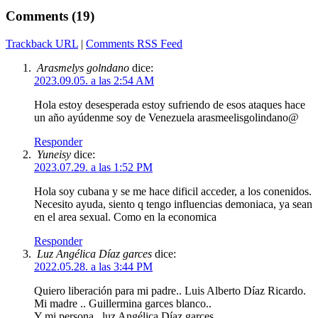
Comments (19)
Trackback URL
|
Comments RSS Feed
Arasmelys golndano
dice:
2023.09.05. a las 2:54 AM
Hola estoy desesperada estoy sufriendo de esos ataques hace
un año ayúdenme soy de Venezuela arasmeelisgolindano@
Responder
Yuneisy
dice:
2023.07.29. a las 1:52 PM
Hola soy cubana y se me hace dificil acceder, a los conenidos.
Necesito ayuda, siento q tengo influencias demoniaca, ya sean
en el area sexual. Como en la economica
Responder
Luz Angélica Díaz garces
dice:
2022.05.28. a las 3:44 PM
Quiero liberación para mi padre.. Luis Alberto Díaz Ricardo.
Mi madre .. Guillermina garces blanco..
Y mi persona.. luz Angélica Díaz garces..