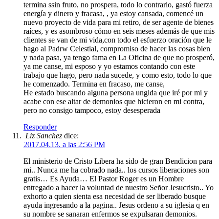
termina ssin fruto, no prospera, todo lo contrario, gastó fuerza
energía y dinero y fracasa, , ya estoy cansada, comencé un
nuevo proyecto de vida para mi retiro, de ser agente de bienes
raíces, y es asombroso cómo en seis meses además de que mis
clientes se van de mi vida,con todo el esfuerzo oración que le
hago al Padrw Celestial, compromiso de hacer las cosas bien
y nada pasa, ya tengo fama en La Oficina de que no prosperó,
ya me canse, mi esposo y yo estamos contando con este
trabajo que hago, pero nada sucede, y como esto, todo lo que
he comenzado. Termina en fracaso, me canse,
He estado buscando alguna persona ungida que iré por mi y
acabe con ese altar de demonios que hicieron en mi contra,
pero no consigo tampoco, estoy desesperada
Responder
Liz Sanchez
dice:
2017.04.13. a las 2:56 PM
El ministerio de Cristo Libera ha sido de gran Bendicion para
mi.. Nunca me ha cobrado nada.. los cursos liberaciones son
gratis… Es Ayuda… El Pastor Roger es un Hombre
entregado a hacer la voluntad de nuestro Señor Jesucristo.. Yo
exhorto a quien sienta esa necesidad de ser liberado busque
ayuda ingresando a la pagina.. Jesus ordeno a su iglesia q en
su nombre se sanaran enfermos se expulsaran demonios.