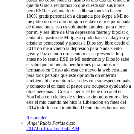
que de Gracia recibimos lo que cuesta son sus libros
pero ESO es voluntario y las liberaciones lo hacen
100% gratis personal oh a distancia por skype a MI no
me pidio no me cobro ningun centavo ni me pidio nada
de donaciones, eso es voluntario tambien, para q ore
por mi y sea libre de Una depression fuerte y bipolar q
tenia ni el pastor de MI iglesia pudo hacer nada,yo soy
cristiano pentecostal y gracias a Dios soy libre desde el
2014 no me a vuelto la depresion para Nada siento
goso y Paz cuando oro siento mas su presencia lo q
antes no lo sentia ESE es MI testimonio y Dios lo sabe
el sabe que no miento bendiciones para todos mis
hermanos en Cristo aki esta de nuevo la web cristiana
para toda persona que este oprimida oh enferma
tambien ahi encuentran las sedes con su respectivo pais
y contacto si en caso el pastor este ocupado ayudando a
otras personas – Cristo Liberta- el tiene un canal en
YouTube con cientos de videos testimonios entre ellos
esta el mio cuando me hiso la Liberacion en fines del
2014 todo fue con trankilidad bendiciones hermanos
Responder
Angel Rubio Farias
dice:
2017.05.16. a las 10:42 AM