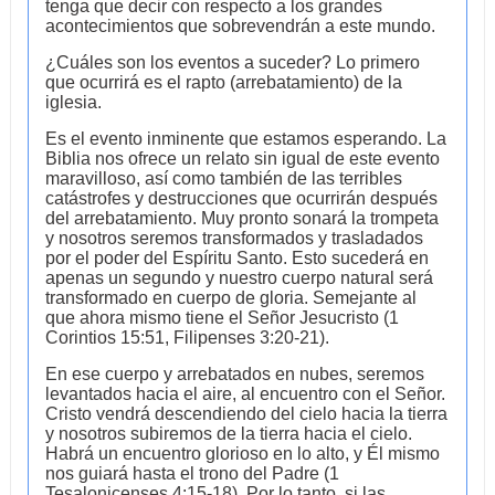
tenga que decir con respecto a los grandes
acontecimientos que sobrevendrán a este mundo.
¿Cuáles son los eventos a suceder? Lo primero
que ocurrirá es el rapto (arrebatamiento) de la
iglesia.
Es el evento inminente que estamos esperando. La
Biblia nos ofrece un relato sin igual de este evento
maravilloso, así como también de las terribles
catástrofes y destrucciones que ocurrirán después
del arrebatamiento. Muy pronto sonará la trompeta
y nosotros seremos transformados y trasladados
por el poder del Espíritu Santo. Esto sucederá en
apenas un segundo y nuestro cuerpo natural será
transformado en cuerpo de gloria. Semejante al
que ahora mismo tiene el Señor Jesucristo (1
Corintios 15:51, Filipenses 3:20-21).
En ese cuerpo y arrebatados en nubes, seremos
levantados hacia el aire, al encuentro con el Señor.
Cristo vendrá descendiendo del cielo hacia la tierra
y nosotros subiremos de la tierra hacia el cielo.
Habrá un encuentro glorioso en lo alto, y Él mismo
nos guiará hasta el trono del Padre (1
Tesalonicenses 4:15-18). Por lo tanto, si las