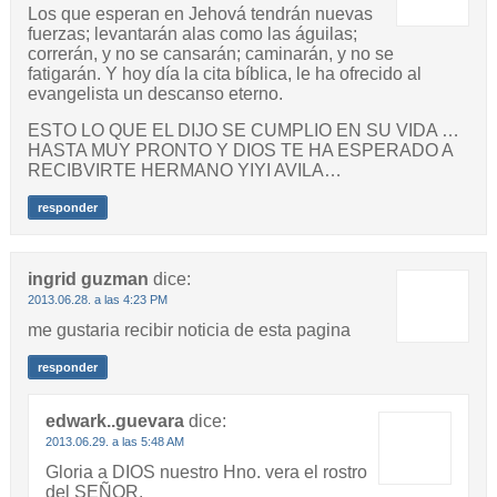
Los que esperan en Jehová tendrán nuevas
fuerzas; levantarán alas como las águilas;
correrán, y no se cansarán; caminarán, y no se
fatigarán. Y hoy día la cita bíblica, le ha ofrecido al
evangelista un descanso eterno.
ESTO LO QUE EL DIJO SE CUMPLIO EN SU VIDA …
HASTA MUY PRONTO Y DIOS TE HA ESPERADO A
RECIBVIRTE HERMANO YIYI AVILA…
responder
ingrid guzman
dice:
2013.06.28. a las 4:23 PM
me gustaria recibir noticia de esta pagina
responder
edwark..guevara
dice:
2013.06.29. a las 5:48 AM
Gloria a DIOS nuestro Hno. vera el rostro
del SEÑOR.