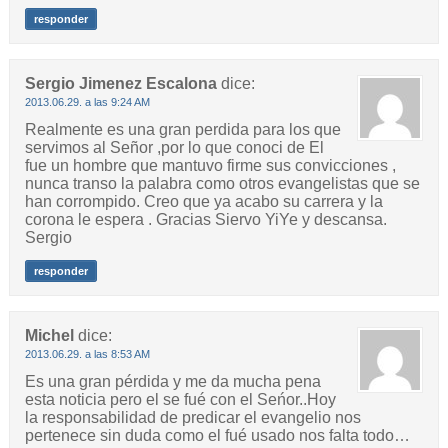
responder
Sergio Jimenez Escalona
dice:
2013.06.29. a las 9:24 AM
Realmente es una gran perdida para los que
servimos al Señor ,por lo que conoci de El
fue un hombre que mantuvo firme sus convicciones ,
nunca transo la palabra como otros evangelistas que se
han corrompido. Creo que ya acabo su carrera y la
corona le espera . Gracias Siervo YiYe y descansa.
Sergio
responder
Michel
dice:
2013.06.29. a las 8:53 AM
Es una gran pérdida y me da mucha pena
esta noticia pero el se fué con el Seńor..Hoy
la responsabilidad de predicar el evangelio nos
pertenece sin duda como el fué usado nos falta todo…