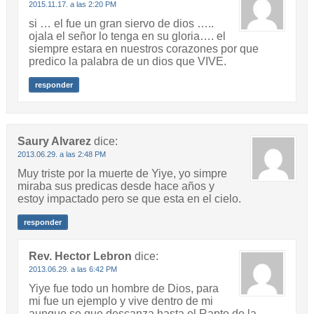
2015.11.17. a las 2:20 PM
si … el fue un gran siervo de dios …..
ojala el señor lo tenga en su gloria…. el
siempre estara en nuestros corazones por que
predico la palabra de un dios que VIVE.
responder
Saury Alvarez
dice:
2013.06.29. a las 2:48 PM
Muy triste por la muerte de Yiye, yo simpre
miraba sus predicas desde hace años y
estoy impactado pero se que esta en el cielo.
responder
Rev. Hector Lebron
dice:
2013.06.29. a las 6:42 PM
Yiye fue todo un hombre de Dios, para
mi fue un ejemplo y vive dentro de mi
aunque se que descanza hasta el Rapto de la