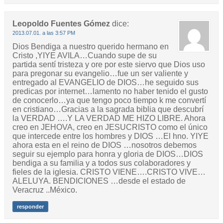
Leopoldo Fuentes Gómez
dice:
2013.07.01. a las 3:57 PM
Dios Bendiga a nuestro querido hermano en
Cristo ,YIYE AVILA…Cuando supe de su
partida sentí tristeza y ore por este siervo que Dios uso
para pregonar su evangelio…fue un ser valiente y
entregado al EVANGELIO de DIOS…he seguido sus
predicas por internet…lamento no haber tenido el gusto
de conocerlo…ya que tengo poco tiempo k me convertí
en cristiano…Gracias a la sagrada biblia que descubrí
la VERDAD ….Y LA VERDAD ME HIZO LIBRE. Ahora
creo en JEHOVA, creo en JESUCRISTO como el único
que intercede entre los hombres y DIOS …El hno. YIYE
ahora esta en el reino de DIOS …nosotros debemos
seguir su ejemplo para honra y gloria de DIOS…DIOS
bendiga a su familia y a todos sus colaboradores y
fieles de la iglesia. CRISTO VIENE….CRISTO VIVE…
ALELUYA. BENDICIONES …desde el estado de
Veracruz ..México.
responder