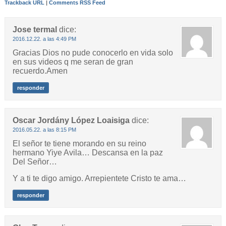
Trackback URL
|
Comments RSS Feed
Jose termal
dice:
2016.12.22. a las 4:49 PM
Gracias Dios no pude conocerlo en vida solo
en sus videos q me seran de gran
recuerdo.Amen
responder
Oscar Jordány López Loaisiga
dice:
2016.05.22. a las 8:15 PM
El señor te tiene morando en su reino
hermano Yiye Avila… Descansa en la paz
Del Señor…
Y a ti te digo amigo. Arrepientete Cristo te ama…
responder