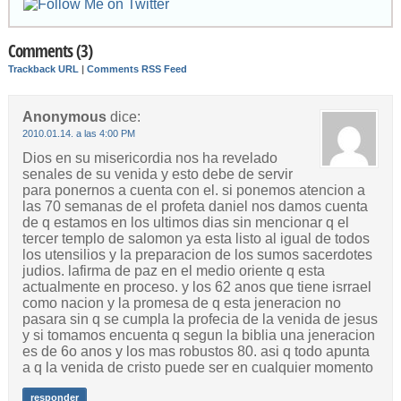
Comments (3)
Trackback URL
|
Comments RSS Feed
Anonymous
dice:
2010.01.14. a las 4:00 PM
Dios en su misericordia nos ha revelado
senales de su venida y esto debe de servir
para ponernos a cuenta con el. si ponemos atencion a
las 70 semanas de el profeta daniel nos damos cuenta
de q estamos en los ultimos dias sin mencionar q el
tercer templo de salomon ya esta listo al igual de todos
los utensilios y la preparacion de los sumos sacerdotes
judios. lafirma de paz en el medio oriente q esta
actualmente en proceso. y los 62 anos que tiene isrrael
como nacion y la promesa de q esta jeneracion no
pasara sin q se cumpla la profecia de la venida de jesus
y si tomamos encuenta q segun la biblia una jeneracion
es de 6o anos y los mas robustos 80. asi q todo apunta
a q la venida de cristo puede ser en cualquier momento
responder