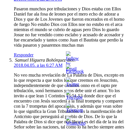
Pasaron munchos por tribulaciones y Dios estaba con Ellos
Daniel fue ala fosa de leones por el mero echo de adorar a
Dios y que de Los Jovenes que fueron encerados en el horno
de fuego No estubo Dios con Ellos noe no estubo en el arca
mientras el mundo se cubrio de aguas pero Dios lo guardo
Josue no fue vendido como esclabo y acusado de acosador y
fue encarselado y tantos como Juan el Bautista que perdio la
vida pasaron y pasaremos muchas mas
Responder
Samuel Higuera Bohórquez
dice:
2018.04.05. a las 6:27 AM
No veo mucha revelación de La Palabra de Dios, excepto en
lo que respecta a que todos los que creemos en Jesucristo,
independientemente de que creamos onno en el rapto pre
tribulación, sonó hermanos y nos debe unir el amor. Yo los
invito a que lean 1 Corintios 15:51-53 donde dice que el
encuentro con Jesús sucederá a la final trompeta y comparen
con la 7 trompetas del apocalipsis, y además que vean sobre
lo que significa la Gran Tribulación. Es la manifestación del
Anticristo que perseguirá al pueblo de Dios. De lo que la
Palabra de Dios si dice que nos librará es del día de la ira del
Señor sobre las naciones, tal como lo ha hecho siempre antes