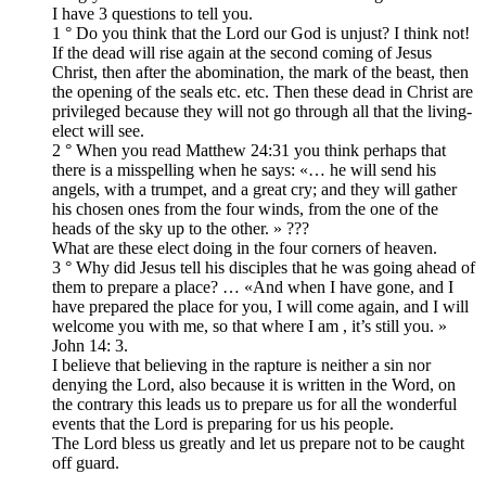
I have 3 questions to tell you.
1 ° Do you think that the Lord our God is unjust? I think not!
If the dead will rise again at the second coming of Jesus
Christ, then after the abomination, the mark of the beast, then
the opening of the seals etc. etc. Then these dead in Christ are
privileged because they will not go through all that the living-
elect will see.
2 ° When you read Matthew 24:31 you think perhaps that
there is a misspelling when he says: «… he will send his
angels, with a trumpet, and a great cry; and they will gather
his chosen ones from the four winds, from the one of the
heads of the sky up to the other. » ???
What are these elect doing in the four corners of heaven.
3 ° Why did Jesus tell his disciples that he was going ahead of
them to prepare a place? … «And when I have gone, and I
have prepared the place for you, I will come again, and I will
welcome you with me, so that where I am , it’s still you. »
John 14: 3.
I believe that believing in the rapture is neither a sin nor
denying the Lord, also because it is written in the Word, on
the contrary this leads us to prepare us for all the wonderful
events that the Lord is preparing for us his people.
The Lord bless us greatly and let us prepare not to be caught
off guard.