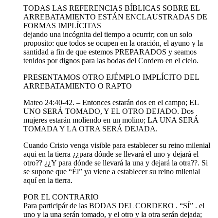
TODAS LAS REFERENCIAS BÍBLICAS SOBRE EL
ARREBATAMIENTO ESTÁN ENCLAUSTRADAS DE
FORMAS IMPLÍCITAS
dejando una incógnita del tiempo a ocurrir; con un solo
proposito: que todos se ocupen en la oración, el ayuno y la
santidad a fin de que estemos PREPARADOS y seamos
tenidos por dignos para las bodas del Cordero en el cielo.
PRESENTAMOS OTRO EJÉMPLO IMPLÍCITO DEL
ARREBATAMIENTO O RAPTO
Mateo 24:40-42. – Entonces estarán dos en el campo; EL
UNO SERÁ TOMADO, Y EL OTRO DEJADO. Dos
mujeres estarán moliendo en un molino; LA UNA SERÁ
TOMADA Y LA OTRA SERÁ DEJADA.
Cuando Cristo venga visible para establecer su reino milenial
aqui en la tierra ¿¿para dónde se llevará el uno y dejará el
otro?? ¿¿Y para dónde se llevará la una y dejará la otra??. Si
se supone que “Él” ya viene a establecer su reino milenial
aquí en la tierra.
POR EL CONTRARIO
Para participár de las BODAS DEL CORDERO . “SÍ” . el
uno y la una serán tomado, y el otro y la otra serán dejada;