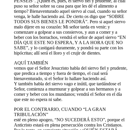
PENSÉIS”. ¿Quién es, pues, el siervo fiel y prudente, al cual
puso su señor sobre su casa para que les dé el alimento a
tiempo? Bienaventurado aquel siervo al cual, cuando su señor
venga, le halle haciendo así. De cierto os digo que “SOBRE
TODOS SUS BIENES LE PONDRÁ”. Pero si aquel siervo
malo dijere en su corazón: Mi señor tarda en venir; y
comenzare a golpear a sus consiervos, y aun a comer y a
beber con los borrachos, vendrá el señor de aquel siervo “EN
DÍA QUE ESTE NO ESPERA, Y A LA HORA QUE NO
SABE”, y lo castigará duramente, y pondrá su parte con los
hipócritas; allí será el lloro y el crujir de dientes.
AQUÍ TAMBIÉN
vemos que el Señor Jesucristo habla del siervo fiel y prudente,
que predica a tiempo y fuera de tiempo, el cual será
bienaventurado, si el Señor lo hallare haciendo así.
Y también habla del siervo vago e inútil, que tardándose el
Señor, comienza a murmurar y golpear a sus hermanos y a
comer y beber con los mundanos; vendrá el Señor en el día
que este no espera ni sabe.
POR EL CONTRARIO, CUANDO “LA GRAN
TRIBULACIÓN”
esté en pleno apogeo, “NO SUCEDERÁ ESTO”, porque el
Anticristo estará en plena persecución contra los Cristianos.