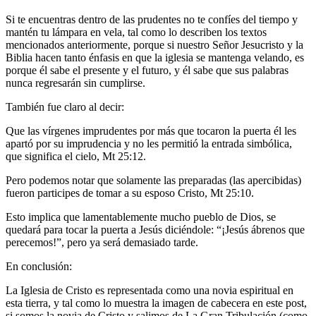
Si te encuentras dentro de las prudentes no te confíes del tiempo y
mantén tu lámpara en vela, tal como lo describen los textos
mencionados anteriormente, porque si nuestro Señor Jesucristo y la
Biblia hacen tanto énfasis en que la iglesia se mantenga velando, es
porque él sabe el presente y el futuro, y él sabe que sus palabras
nunca regresarán sin cumplirse.
También fue claro al decir:
Que las vírgenes imprudentes por más que tocaron la puerta él les
apartó por su imprudencia y no les permitió la entrada simbólica,
que significa el cielo, Mt 25:12.
Pero podemos notar que solamente las preparadas (las apercibidas)
fueron participes de tomar a su esposo Cristo, Mt 25:10.
Esto implica que lamentablemente mucho pueblo de Dios, se
quedará para tocar la puerta a Jesús diciéndole: “¡Jesús ábrenos que
perecemos!”, pero ya será demasiado tarde.
En conclusión:
La Iglesia de Cristo es representada como una novia espiritual en
esta tierra, y tal como lo muestra la imagen de cabecera en este post,
si somos la novia de Cristo y salimos de La Gran Tribulación (como