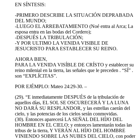
EN SÍNTESIS:
-PRIMERO DESCRIBE LA SITUACIÓN DEPRABADA
DEL MUNDO;
-LUEGO EL ARREBATAMIENTO (Noé entra al Arca; La
esposa entra en las bodas del Cordero);
-DESPUÉS LA TRIBULACIÓN;
-Y POR ULTIMO LA VENIDA VISIBLE DE
JESUCRISTO PARA ESTABLECER SU REINO.
AHORA BIEN,
PARA LA VENIDA VISÍBLE DE CRÍSTO y establecer su
reino milenial en la tierra, las señales que le preceden . “SÍ” .
son “EXPLÍCITAS”.
POR EJÉMPLO: Mateo 24:29-30. –
(29). “E inmediatamente DESPUÉS de la tribulación de
aquellos días, EL SOL SE OSCURECERÁ Y LA LUNA
NO DARÁ SU RESPLANDOR, y las estrellas caerán del
cielo, y las potencias de los cielos serán conmovidas.
(30). Entonces aparecerá LA SEÑAL DEL HÍJO DEL
HOMBRE EN EL CIELO; y entonces lamentarán todas las
tribus de la tierra, Y VERÁN AL HÍJO DEL HOMBRE
VINIENDO SOBRE LAS NUBES DEL CIELO, con poder