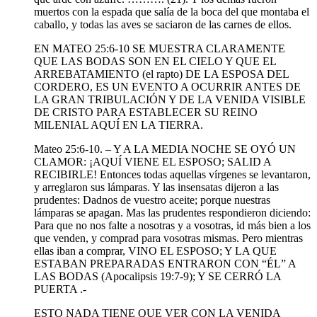
muertos con la espada que salía de la boca del que montaba el
caballo, y todas las aves se saciaron de las carnes de ellos.
EN MATEO 25:6-10 SE MUESTRA CLARAMENTE
QUE LAS BODAS SON EN EL CIELO Y QUE EL
ARREBATAMIENTO (el rapto) DE LA ESPOSA DEL
CORDERO, ES UN EVENTO A OCURRIR ANTES DE
LA GRAN TRIBULACIÓN Y DE LA VENIDA VISIBLE
DE CRISTO PARA ESTABLECER SU REINO
MILENIAL AQUÍ EN LA TIERRA.
Mateo 25:6-10. – Y A LA MEDIA NOCHE SE OYÓ UN
CLAMOR: ¡AQUÍ VIENE EL ESPOSO; SALID A
RECIBIRLE! Entonces todas aquellas vírgenes se levantaron,
y arreglaron sus lámparas. Y las insensatas dijeron a las
prudentes: Dadnos de vuestro aceite; porque nuestras
lámparas se apagan. Mas las prudentes respondieron diciendo:
Para que no nos falte a nosotras y a vosotras, id más bien a los
que venden, y comprad para vosotras mismas. Pero mientras
ellas iban a comprar, VINO EL ESPOSO; Y LA QUE
ESTABAN PREPARADAS ENTRARON CON “ÉL” A
LAS BODAS (Apocalipsis 19:7-9); Y SE CERRÓ LA
PUERTA .-
ESTO NADA TIENE QUE VER CON LA VENIDA