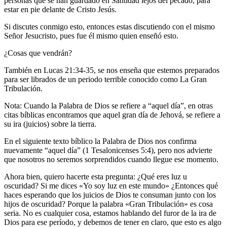
personas que se han guardado en Santidad lejos del pecado, para
estar en pie delante de Cristo Jesús.
Si discutes conmigo esto, entonces estas discutiendo con el mismo
Señor Jesucristo, pues fue él mismo quien enseñó esto.
¿Cosas que vendrán?
También en Lucas 21:34-35, se nos enseña que estemos preparados
para ser librados de un periodo terrible conocido como La Gran
Tribulación.
Nota: Cuando la Palabra de Dios se refiere a “aquel día”, en otras
citas bíblicas encontramos que aquel gran día de Jehová, se refiere a
su ira (juicios) sobre la tierra.
En el siguiente texto bíblico la Palabra de Dios nos confirma
nuevamente “aquel día” (1 Tesalonicenses 5:4), pero nos advierte
que nosotros no seremos sorprendidos cuando llegue ese momento.
Ahora bien, quiero hacerte esta pregunta: ¿Qué eres luz u
oscuridad? Si me dices «Yo soy luz en este mundo» ¿Entonces qué
haces esperando que los juicios de Dios te consuman junto con los
hijos de oscuridad? Porque la palabra «Gran Tribulación» es cosa
seria. No es cualquier cosa, estamos hablando del furor de la ira de
Dios para ese período, y debemos de tener en claro, que esto es algo