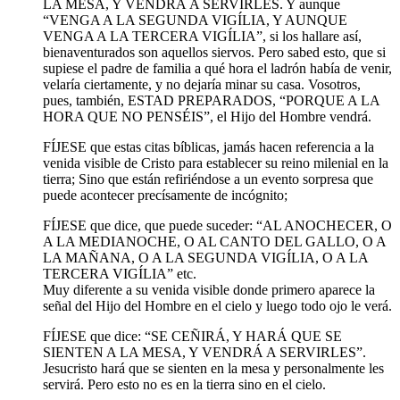
LA MESA, Y VENDRÁ A SERVIRLES. Y aunque
“VENGA A LA SEGUNDA VIGÍLIA, Y AUNQUE
VENGA A LA TERCERA VIGÍLIA”, si los hallare así,
bienaventurados son aquellos siervos. Pero sabed esto, que si
supiese el padre de familia a qué hora el ladrón había de venir,
velaría ciertamente, y no dejaría minar su casa. Vosotros,
pues, también, ESTAD PREPARADOS, “PORQUE A LA
HORA QUE NO PENSÉIS”, el Hijo del Hombre vendrá.
FÍJESE que estas citas bíblicas, jamás hacen referencia a la
venida visible de Cristo para establecer su reino milenial en la
tierra; Sino que están refiriéndose a un evento sorpresa que
puede acontecer precísamente de incógnito;
FÍJESE que dice, que puede suceder: “AL ANOCHECER, O
A LA MEDIANOCHE, O AL CANTO DEL GALLO, O A
LA MAÑANA, O A LA SEGUNDA VIGÍLIA, O A LA
TERCERA VIGÍLIA” etc.
Muy diferente a su venida visible donde primero aparece la
señal del Hijo del Hombre en el cielo y luego todo ojo le verá.
FÍJESE que dice: “SE CEÑIRÁ, Y HARÁ QUE SE
SIENTEN A LA MESA, Y VENDRÁ A SERVIRLES”.
Jesucristo hará que se sienten en la mesa y personalmente les
servirá. Pero esto no es en la tierra sino en el cielo.