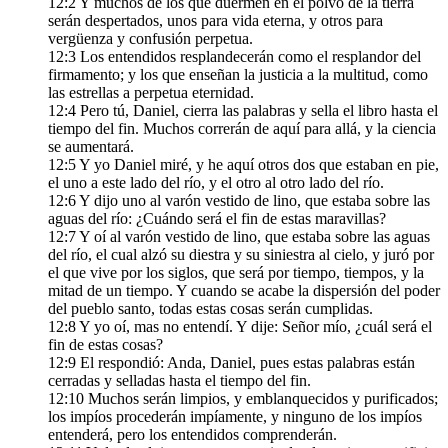
12:2 Y muchos de los que duermen en el polvo de la tierra
serán despertados, unos para vida eterna, y otros para
vergüenza y confusión perpetua.
12:3 Los entendidos resplandecerán como el resplandor del
firmamento; y los que enseñan la justicia a la multitud, como
las estrellas a perpetua eternidad.
12:4 Pero tú, Daniel, cierra las palabras y sella el libro hasta el
tiempo del fin. Muchos correrán de aquí para allá, y la ciencia
se aumentará.
12:5 Y yo Daniel miré, y he aquí otros dos que estaban en pie,
el uno a este lado del río, y el otro al otro lado del río.
12:6 Y dijo uno al varón vestido de lino, que estaba sobre las
aguas del río: ¿Cuándo será el fin de estas maravillas?
12:7 Y oí al varón vestido de lino, que estaba sobre las aguas
del río, el cual alzó su diestra y su siniestra al cielo, y juró por
el que vive por los siglos, que será por tiempo, tiempos, y la
mitad de un tiempo. Y cuando se acabe la dispersión del poder
del pueblo santo, todas estas cosas serán cumplidas.
12:8 Y yo oí, mas no entendí. Y dije: Señor mío, ¿cuál será el
fin de estas cosas?
12:9 El respondió: Anda, Daniel, pues estas palabras están
cerradas y selladas hasta el tiempo del fin.
12:10 Muchos serán limpios, y emblanquecidos y purificados;
los impíos procederán impíamente, y ninguno de los impíos
entenderá, pero los entendidos comprenderán.