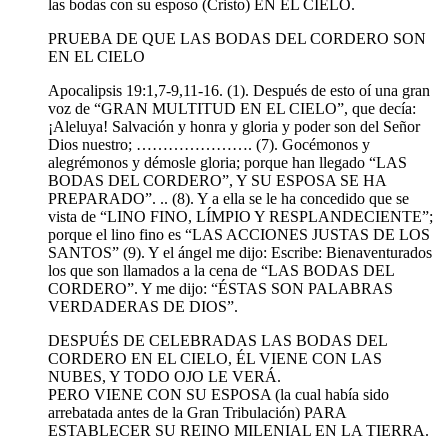
las bodas con su esposo (Cristo) EN EL CIELO.
PRUEBA DE QUE LAS BODAS DEL CORDERO SON
EN EL CIELO
Apocalipsis 19:1,7-9,11-16. (1). Después de esto oí una gran
voz de “GRAN MULTITUD EN EL CIELO”, que decía:
¡Aleluya! Salvación y honra y gloria y poder son del Señor
Dios nuestro; …………………. (7). Gocémonos y
alegrémonos y démosle gloria; porque han llegado “LAS
BODAS DEL CORDERO”, Y SU ESPOSA SE HA
PREPARADO”. .. (8). Y a ella se le ha concedido que se
vista de “LINO FINO, LÍMPIO Y RESPLANDECIENTE”;
porque el lino fino es “LAS ACCIONES JUSTAS DE LOS
SANTOS” (9). Y el ángel me dijo: Escribe: Bienaventurados
los que son llamados a la cena de “LAS BODAS DEL
CORDERO”. Y me dijo: “ÉSTAS SON PALABRAS
VERDADERAS DE DIOS”.
DESPUÉS DE CELEBRADAS LAS BODAS DEL
CORDERO EN EL CIELO, ÉL VIENE CON LAS
NUBES, Y TODO OJO LE VERÁ.
PERO VIENE CON SU ESPOSA (la cual había sido
arrebatada antes de la Gran Tribulación) PARA
ESTABLECER SU REINO MILENIAL EN LA TIERRA.