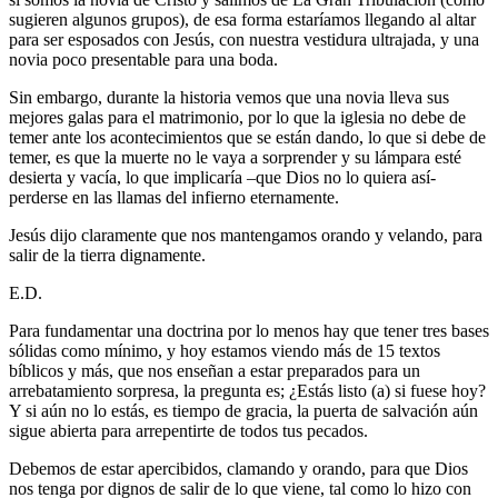
sugieren algunos grupos), de esa forma estaríamos llegando al altar
para ser esposados con Jesús, con nuestra vestidura ultrajada, y una
novia poco presentable para una boda.
Sin embargo, durante la historia vemos que una novia lleva sus
mejores galas para el matrimonio, por lo que la iglesia no debe de
temer ante los acontecimientos que se están dando, lo que si debe de
temer, es que la muerte no le vaya a sorprender y su lámpara esté
desierta y vacía, lo que implicaría –que Dios no lo quiera así-
perderse en las llamas del infierno eternamente.
Jesús dijo claramente que nos mantengamos orando y velando, para
salir de la tierra dignamente.
E.D.
Para fundamentar una doctrina por lo menos hay que tener tres bases
sólidas como mínimo, y hoy estamos viendo más de 15 textos
bíblicos y más, que nos enseñan a estar preparados para un
arrebatamiento sorpresa, la pregunta es; ¿Estás listo (a) si fuese hoy?
Y si aún no lo estás, es tiempo de gracia, la puerta de salvación aún
sigue abierta para arrepentirte de todos tus pecados.
Debemos de estar apercibidos, clamando y orando, para que Dios
nos tenga por dignos de salir de lo que viene, tal como lo hizo con