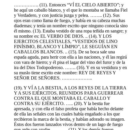
……………. (11). Entonces “VÍ EL CIELO ABIERTO”; y
he aquí un caballo blanco, y el que lo montaba se llamaba Fiel
y Verdadero, y con justicia juzga y pelea. …….. (12). Sus
ojos eran como llama de fuego, y había en su cabeza muchas
diademas; y tenía un nombre escrito que ninguno conocía sino
él mismo. (13). Estaba vestido de una ropa teñida en sangre; y
su nombre es: EL VERBO DE DIOS. .. (14). Y LOS
EJERCITOS CELESTIALES, “VESTIDOS DE LINO
FINÍSIMO, BLANCO Y LÍMPIO”, LE SEGUÍAN EN
CABALLOS BLANCOS. .. (15). De su boca sale una
espada aguda, para herir con ella a las naciones, y él las regirá
con vara de hierro; y él pisa el lagar del vino del furor y de la
ira del Dios Todopoderoso. ……. (16). Y en su vestidura y en
su muslo tiene escrito este nombre: REY DE REYES Y
SEÑOR DE SEÑORES. ………………..
(19). Y VÍ A LA BESTIA, A LOS REYES DE LA TIERRA
Y A SUS EJÉRCITOS, REUNIDOS PARA GUERREAR
CONTRA EL QUE MONTABA EL CABALLO Y
CONTRA SU EJÉRCITO. ….. (20). Y la bestia fue
apresada, y con ella el falso profeta que había hecho delante
de ella las señales con las cuales había engañado a los que
recibieron la marca de la bestia, y habían adorado su imagen.
Éstos dos fueron lanzados vivos dentro de un lago de fuego
que arde con azufre. ………. (21). Y los demás fueron