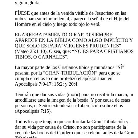
y gran gloria.
FÍJESE que antes de la venida visible de Jesucristo en las
nubes para su reino milenial, aparece la señal de el Hijo del
Hombre en el cielo y luego todo ojo lo verá.
EL ARREBATAMIENTO O RAPTO SIEMPRE
APARECE EN LA BÍBLIA COMO ALGO IMPLÍCITO Y
QUE SOLO ES PARA“VÍRGENES PRUDENTES”
(Mateo 25:1-10). O sea, que: “NO ES PARA CRISTIANOS
TIBIOS, O CARNALES”.
La mayor parte de los Cristianos tibios y mundanos “SÍ”
pasarán por la “GRAN TRIBULACIÓN” para que se
cumpla en ellos lo que profetizó el apóstol Juan en
Apocalipsis 7:9-17; 15:2; y 20:4.
Tendrán que dar sus vidas (morir) para no recibir la marca, ni
arrodillarse ante la imagen de la bestia. Y por causa de estas
personas, el Señor extenderá su Tabernáculo sobre ellos
(Apocalipsis 7:15).
Todos los que tengan que confrontar la Gran Tribulación y
dar su vida por causa de Cristo, no son participantes de la
cena de las bodas del Cordero que se celebra antes de la Gran