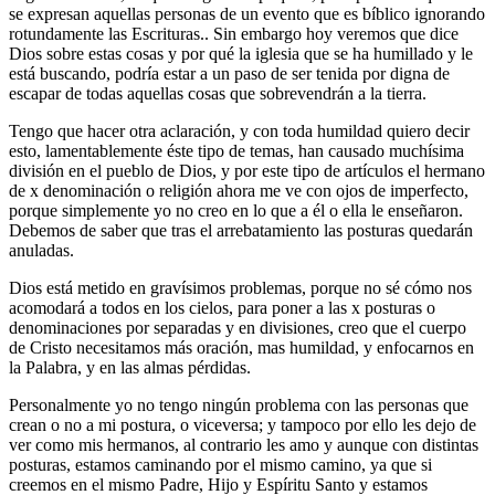
se expresan aquellas personas de un evento que es bíblico ignorando
rotundamente las Escrituras.. Sin embargo hoy veremos que dice
Dios sobre estas cosas y por qué la iglesia que se ha humillado y le
está buscando, podría estar a un paso de ser tenida por digna de
escapar de todas aquellas cosas que sobrevendrán a la tierra.
Tengo que hacer otra aclaración, y con toda humildad quiero decir
esto, lamentablemente éste tipo de temas, han causado muchísima
división en el pueblo de Dios, y por este tipo de artículos el hermano
de x denominación o religión ahora me ve con ojos de imperfecto,
porque simplemente yo no creo en lo que a él o ella le enseñaron.
Debemos de saber que tras el arrebatamiento las posturas quedarán
anuladas.
Dios está metido en gravísimos problemas, porque no sé cómo nos
acomodará a todos en los cielos, para poner a las x posturas o
denominaciones por separadas y en divisiones, creo que el cuerpo
de Cristo necesitamos más oración, mas humildad, y enfocarnos en
la Palabra, y en las almas pérdidas.
Personalmente yo no tengo ningún problema con las personas que
crean o no a mi postura, o viceversa; y tampoco por ello les dejo de
ver como mis hermanos, al contrario les amo y aunque con distintas
posturas, estamos caminando por el mismo camino, ya que si
creemos en el mismo Padre, Hijo y Espíritu Santo y estamos