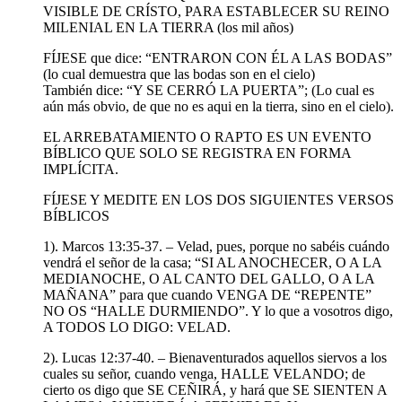
VISIBLE DE CRÍSTO, PARA ESTABLECER SU REINO
MILENIAL EN LA TIERRA (los mil años)
FÍJESE que dice: “ENTRARON CON ÉL A LAS BODAS”
(lo cual demuestra que las bodas son en el cielo)
También dice: “Y SE CERRÓ LA PUERTA”; (Lo cual es
aún más obvio, de que no es aqui en la tierra, sino en el cielo).
EL ARREBATAMIENTO O RAPTO ES UN EVENTO
BÍBLICO QUE SOLO SE REGISTRA EN FORMA
IMPLÍCITA.
FÍJESE Y MEDITE EN LOS DOS SIGUIENTES VERSOS
BÍBLICOS
1). Marcos 13:35-37. – Velad, pues, porque no sabéis cuándo
vendrá el señor de la casa; “SI AL ANOCHECER, O A LA
MEDIANOCHE, O AL CANTO DEL GALLO, O A LA
MAÑANA” para que cuando VENGA DE “REPENTE”
NO OS “HALLE DURMIENDO”. Y lo que a vosotros digo,
A TODOS LO DIGO: VELAD.
2). Lucas 12:37-40. – Bienaventurados aquellos siervos a los
cuales su señor, cuando venga, HALLE VELANDO; de
cierto os digo que SE CEÑIRÁ, y hará que SE SIENTEN A