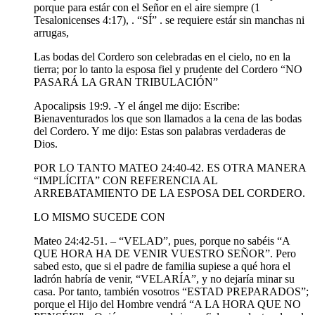
porque para estár con el Señor en el aire siempre (1
Tesalonicenses 4:17), . “SÍ” . se requiere estár sin manchas ni
arrugas,
Las bodas del Cordero son celebradas en el cielo, no en la
tierra; por lo tanto la esposa fiel y prudente del Cordero “NO
PASARÁ LA GRAN TRIBULACIÓN”
Apocalipsis 19:9. -Y el ángel me dijo: Escribe:
Bienaventurados los que son llamados a la cena de las bodas
del Cordero. Y me dijo: Estas son palabras verdaderas de
Dios.
POR LO TANTO MATEO 24:40-42. ES OTRA MANERA
“IMPLÍCITA” CON REFERENCIA AL
ARREBATAMIENTO DE LA ESPOSA DEL CORDERO.
LO MISMO SUCEDE CON
Mateo 24:42-51. – “VELAD”, pues, porque no sabéis “A
QUE HORA HA DE VENIR VUESTRO SEÑOR”. Pero
sabed esto, que si el padre de familia supiese a qué hora el
ladrón habría de venir, “VELARÍA”, y no dejaría minar su
casa. Por tanto, también vosotros “ESTAD PREPARADOS”;
porque el Hijo del Hombre vendrá “A LA HORA QUE NO