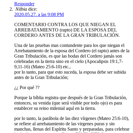
Responder
Nilbia
dice:
2020.05.27. a las 9:08 PM
COMENTARIO CONTRA LOS QUE NIEGAN EL
ARREBATAMIENTO (rapto) DE LA ESPOSA DEL
CORDERO ANTES DE LA GRAN TRIBULACIÓN.
Una de las pruebas mas contundente para los que niegan el
Arrebatamiento de la esposa del Cordero (el rapto) antes de la
Gran Tribulación, es que las bodas del Cordero jamás son
celebradas en la tierra sino en el cielo (Apocalipsis 19:1,7-
9,11-16) (Mateo 25:6-10) etc.,
por lo tanto, para que esto suceda, la esposa debe ser subida
antes de la Gran Tribulación;
¿¿ Por qué ??
Porque la bíblia registra que después de la Gran Tribulación,
entonces, su venida (que será visible por todo ojo) es para
establecer su reino milenial aquí en la tierra.
por lo tanto, la parábola de las diez vírgenes (Mateo 25:6-10),
se refiere al arrebatamiento de las virgenes puras y sin
manchas, llenas del Espíritu Santo y preparadas, para celebrar