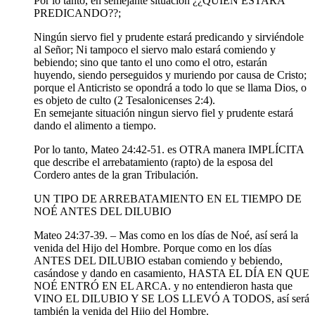
Por lo tanto, en semejante situación ¿¿QUIÉN ESTARÁ
PREDICANDO??;
Ningún siervo fiel y prudente estará predicando y sirviéndole
al Señor; Ni tampoco el siervo malo estará comiendo y
bebiendo; sino que tanto el uno como el otro, estarán
huyendo, siendo perseguidos y muriendo por causa de Cristo;
porque el Anticristo se opondrá a todo lo que se llama Dios, o
es objeto de culto (2 Tesalonicenses 2:4).
En semejante situación ningun siervo fiel y prudente estará
dando el alimento a tiempo.
Por lo tanto, Mateo 24:42-51. es OTRA manera IMPLÍCITA
que describe el arrebatamiento (rapto) de la esposa del
Cordero antes de la gran Tribulación.
UN TIPO DE ARREBATAMIENTO EN EL TIEMPO DE
NOÉ ANTES DEL DILUBIO
Mateo 24:37-39. – Mas como en los días de Noé, así será la
venida del Hijo del Hombre. Porque como en los días
ANTES DEL DILUBIO estaban comiendo y bebiendo,
casándose y dando en casamiento, HASTA EL DÍA EN QUE
NOÉ ENTRÓ EN EL ARCA. y no entendieron hasta que
VINO EL DILUBIO Y SE LOS LLEVÓ A TODOS, así será
también la venida del Hijo del Hombre.