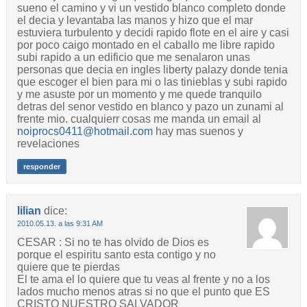
sueno el camino y vi un vestido blanco completo donde
el decia y levantaba las manos y hizo que el mar
estuviera turbulento y decidi rapido flote en el aire y casi
por poco caigo montado en el caballo me libre rapido
subi rapido a un edificio que me senalaron unas
personas que decia en ingles liberty palazy donde tenia
que escoger el bien para mi o las tinieblas y subi rapido
y me asuste por un momento y me quede tranquilo
detras del senor vestido en blanco y pazo un zunami al
frente mio. cualquierr cosas me manda un email al
noiprocs0411@hotmail.com
hay mas suenos y
revelaciones
responder
lilian
dice:
2010.05.13. a las 9:31 AM
CESAR : Si no te has olvido de Dios es
porque el espiritu santo esta contigo y no
quiere que te pierdas
El te ama el lo quiere que tu veas al frente y no a los
lados mucho menos atras si no que el punto que ES
CRISTO NUESTRO SALVADOR