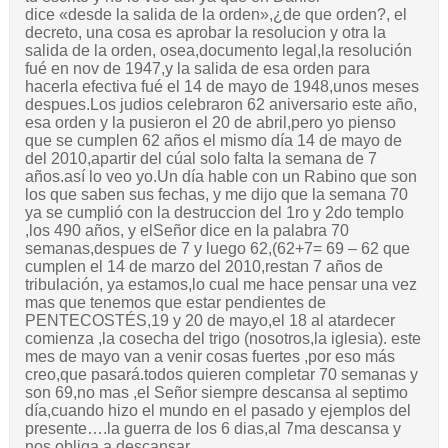
dice «desde la salida de la orden»,¿de que orden?, el
decreto, una cosa es aprobar la resolucion y otra la
salida de la orden, osea,documento legal,la resolución
fué en nov de 1947,y la salida de esa orden para
hacerla efectiva fué el 14 de mayo de 1948,unos meses
despues.Los judios celebraron 62 aniversario este año,
esa orden y la pusieron el 20 de abril,pero yo pienso
que se cumplen 62 años el mismo día 14 de mayo de
del 2010,apartir del cúal solo falta la semana de 7
años.así lo veo yo.Un día hable con un Rabino que son
los que saben sus fechas, y me dijo que la semana 70
ya se cumplió con la destruccion del 1ro y 2do templo
,los 490 años, y elSeñor dice en la palabra 70
semanas,despues de 7 y luego 62,(62+7= 69 – 62 que
cumplen el 14 de marzo del 2010,restan 7 años de
tribulación, ya estamos,lo cual me hace pensar una vez
mas que tenemos que estar pendientes de
PENTECOSTÉS,19 y 20 de mayo,el 18 al atardecer
comienza ,la cosecha del trigo (nosotros,la iglesia). este
mes de mayo van a venir cosas fuertes ,por eso más
creo,que pasará.todos quieren completar 70 semanas y
son 69,no mas ,el Señor siempre descansa al septimo
día,cuando hizo el mundo en el pasado y ejemplos del
presente….la guerra de los 6 dias,al 7ma descansa y
nos obliga a descansar.