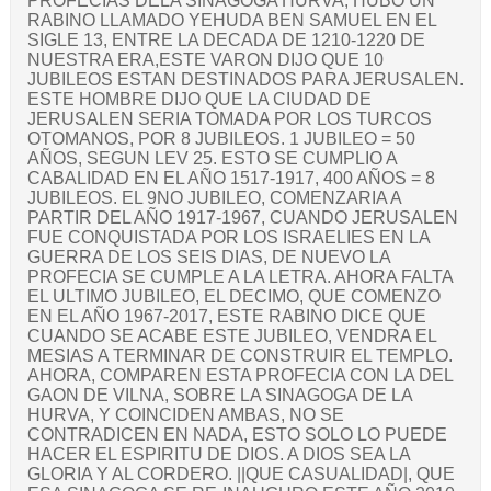
PROFECIAS DELA SINAGOGA HURVA, HUBO UN
RABINO LLAMADO YEHUDA BEN SAMUEL EN EL
SIGLE 13, ENTRE LA DECADA DE 1210-1220 DE
NUESTRA ERA,ESTE VARON DIJO QUE 10
JUBILEOS ESTAN DESTINADOS PARA JERUSALEN.
ESTE HOMBRE DIJO QUE LA CIUDAD DE
JERUSALEN SERIA TOMADA POR LOS TURCOS
OTOMANOS, POR 8 JUBILEOS. 1 JUBILEO = 50
AÑOS, SEGUN LEV 25. ESTO SE CUMPLIO A
CABALIDAD EN EL AÑO 1517-1917, 400 AÑOS = 8
JUBILEOS. EL 9NO JUBILEO, COMENZARIA A
PARTIR DEL AÑO 1917-1967, CUANDO JERUSALEN
FUE CONQUISTADA POR LOS ISRAELIES EN LA
GUERRA DE LOS SEIS DIAS, DE NUEVO LA
PROFECIA SE CUMPLE A LA LETRA. AHORA FALTA
EL ULTIMO JUBILEO, EL DECIMO, QUE COMENZO
EN EL AÑO 1967-2017, ESTE RABINO DICE QUE
CUANDO SE ACABE ESTE JUBILEO, VENDRA EL
MESIAS A TERMINAR DE CONSTRUIR EL TEMPLO.
AHORA, COMPAREN ESTA PROFECIA CON LA DEL
GAON DE VILNA, SOBRE LA SINAGOGA DE LA
HURVA, Y COINCIDEN AMBAS, NO SE
CONTRADICEN EN NADA, ESTO SOLO LO PUEDE
HACER EL ESPIRITU DE DIOS. A DIOS SEA LA
GLORIA Y AL CORDERO. ||QUE CASUALIDAD|, QUE