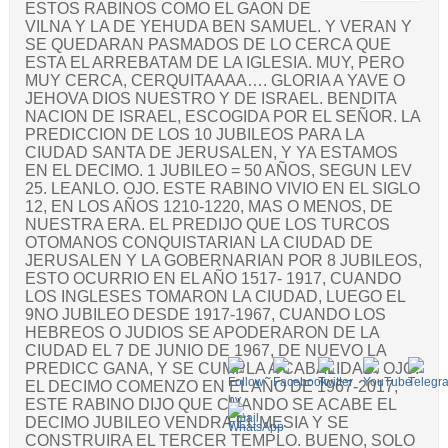
ESTOS RABINOS COMO EL GAON DE
VILNA Y LA DE YEHUDA BEN SAMUEL. Y VERAN Y
SE QUEDARAN PASMADOS DE LO CERCA QUE
ESTA EL ARREBATAM DE LA IGLESIA. MUY, PERO
MUY CERCA, CERQUITAAAA…. GLORIA A YAVE O
JEHOVA DIOS NUESTRO Y DE ISRAEL. BENDITA
NACION DE ISRAEL, ESCOGIDA POR EL SEÑOR. LA
PREDICCION DE LOS 10 JUBILEOS PARA LA
CIUDAD SANTA DE JERUSALEN, Y YA ESTAMOS
EN EL DECIMO. 1 JUBILEO = 50 AÑOS, SEGUN LEV
25. LEANLO. OJO. ESTE RABINO VIVIO EN EL SIGLO
12, EN LOS AÑOS 1210-1220, MAS O MENOS, DE
NUESTRA ERA. EL PREDIJO QUE LOS TURCOS
OTOMANOS CONQUISTARIAN LA CIUDAD DE
JERUSALEN Y LA GOBERNARIAN POR 8 JUBILEOS,
ESTO OCURRIO EN EL AÑO 1517- 1917, CUANDO
LOS INGLESES TOMARON LA CIUDAD, LUEGO EL
9NO JUBILEO DESDE 1917-1967, CUANDO LOS
HEBREOS O JUDIOS SE APODERARON DE LA
CIUDAD EL 7 DE JUNIO DE 1967, DE NUEVO LA
PREDICC GANA, Y SE CUMPLA A CABALIDAD. OJO.
EL DECIMO COMENZO EN EL AÑO DE 1967-2017,
ESTE RABINO DIJO QUE CUANDO SE ACABE EL
DECIMO JUBILEO VENDRA EL MESIA Y SE
CONSTRUIRA EL TERCER TEMPLO. BUENO, SOLO