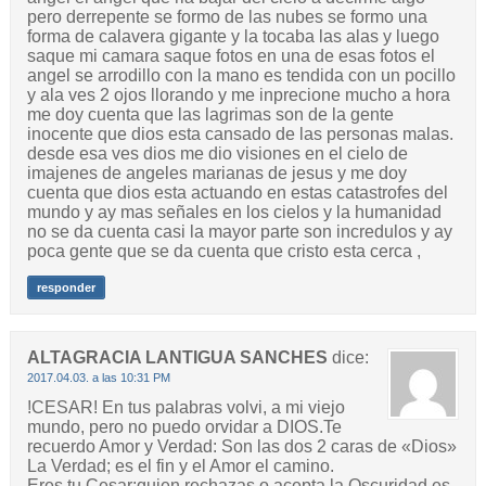
pero derrepente se formo de las nubes se formo una
forma de calavera gigante y la tocaba las alas y luego
saque mi camara saque fotos en una de esas fotos el
angel se arrodillo con la mano es tendida con un pocillo
y ala ves 2 ojos llorando y me inprecione mucho a hora
me doy cuenta que las lagrimas son de la gente
inocente que dios esta cansado de las personas malas.
desde esa ves dios me dio visiones en el cielo de
imajenes de angeles marianas de jesus y me doy
cuenta que dios esta actuando en estas catastrofes del
mundo y ay mas señales en los cielos y la humanidad
no se da cuenta casi la mayor parte son incredulos y ay
poca gente que se da cuenta que cristo esta cerca ,
responder
ALTAGRACIA LANTIGUA SANCHES
dice:
2017.04.03. a las 10:31 PM
!CESAR! En tus palabras volvi, a mi viejo
mundo, pero no puedo orvidar a DIOS.Te
recuerdo Amor y Verdad: Son las dos 2 caras de «Dios»
La Verdad; es el fin y el Amor el camino.
Eres tu Cesar;quien rechazas o acepta la Oscuridad es