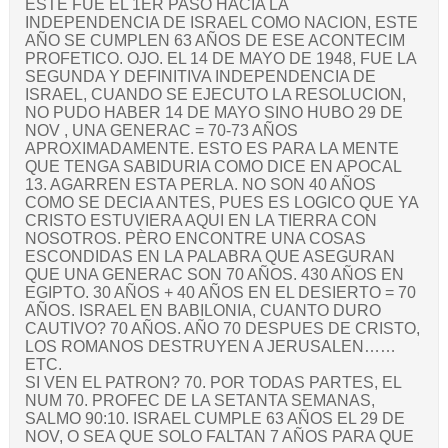
ESTE FUE EL 1ER PASO HACIA LA
INDEPENDENCIA DE ISRAEL COMO NACION, ESTE
AÑO SE CUMPLEN 63 AÑOS DE ESE ACONTECIM
PROFETICO. OJO. EL 14 DE MAYO DE 1948, FUE LA
SEGUNDA Y DEFINITIVA INDEPENDENCIA DE
ISRAEL, CUANDO SE EJECUTO LA RESOLUCION,
NO PUDO HABER 14 DE MAYO SINO HUBO 29 DE
NOV , UNA GENERAC = 70-73 AÑOS
APROXIMADAMENTE. ESTO ES PARA LA MENTE
QUE TENGA SABIDURIA COMO DICE EN APOCAL
13. AGARREN ESTA PERLA. NO SON 40 AÑOS
COMO SE DECIA ANTES, PUES ES LOGICO QUE YA
CRISTO ESTUVIERA AQUI EN LA TIERRA CON
NOSOTROS. PÈRO ENCONTRE UNA COSAS
ESCONDIDAS EN LA PALABRA QUE ASEGURAN
QUE UNA GENERAC SON 70 AÑOS. 430 AÑOS EN
EGIPTO. 30 AÑOS + 40 AÑOS EN EL DESIERTO = 70
AÑOS. ISRAEL EN BABILONIA, CUANTO DURO
CAUTIVO? 70 AÑOS. AÑO 70 DESPUES DE CRISTO,
LOS ROMANOS DESTRUYEN A JERUSALEN……
ETC.
SI VEN EL PATRON? 70. POR TODAS PARTES, EL
NUM 70. PROFEC DE LA SETANTA SEMANAS,
SALMO 90:10. ISRAEL CUMPLE 63 AÑOS EL 29 DE
NOV, O SEA QUE SOLO FALTAN 7 AÑOS PARA QUE