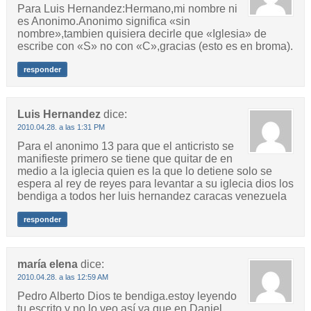
Para Luis Hernandez:Hermano,mi nombre ni
es Anonimo.Anonimo significa «sin
nombre»,tambien quisiera decirle que «Iglesia» de
escribe con «S» no con «C»,gracias (esto es en broma).
responder
Luis Hernandez
dice:
2010.04.28. a las 1:31 PM
Para el anonimo 13 para que el anticristo se
manifieste primero se tiene que quitar de en
medio a la iglecia quien es la que lo detiene solo se
espera al rey de reyes para levantar a su iglecia dios los
bendiga a todos her luis hernandez caracas venezuela
responder
maría elena
dice:
2010.04.28. a las 12:59 AM
Pedro Alberto Dios te bendiga.estoy leyendo
tu escrito y no lo veo así ya que en Daniel