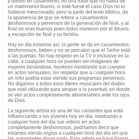
y dando en casamiento
, es una frase que no habla de
un matrimonio bueno, si este fuese el caso Dios no lo
hubiese mencionado, pero la parte del texto bíblico, da
la apariencia de que se refiere a casamientos
deshonrosos y perversos de la generación de Noé, y al
final no eran buenos pues todos murieron por el diluvio,
a excepción de Noé y su familia.
Hoy en día estamos así, la gente se da en casamientos
deshonrosos, beben y no se percatan que el Señor está
a las puertas. No hay respeto en la TV e inclusive en la
calle, a cualquier hora se pueden ver imágenes de
mujeres besándose, hombres mostrando sus cuerpos
en actos sensuales, sin respetar que a cualquier hora
un niño podría estar viendo sus programas perversos.
No digamos a todos esos títeres musicales del diablo
que está utilizando para atrapar a la juventud, en donde
se ven actos completamente abominables ante los ojos
de Dios.
La siguiente artista es una de las cantantes que está
influenciando a los jóvenes hoy en día, mostrando a
cualquier hora del día sus videos en actos
completamente deshonrosos, podríamos decir que
estamos viendo orgías a cualquier hora del día sin que
las autoridades digan nada. Esta artista se hace llamar