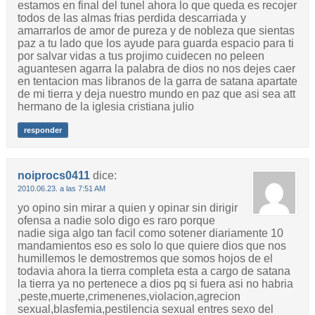
estamos en final del tunel ahora lo que queda es recojer
todos de las almas frias perdida descarriada y
amarrarlos de amor de pureza y de nobleza que sientas
paz a tu lado que los ayude para guarda espacio para ti
por salvar vidas a tus projimo cuidecen no peleen
aguantesen agarra la palabra de dios no nos dejes caer
en tentacion mas libranos de la garra de satana apartate
de mi tierra y deja nuestro mundo en paz que asi sea att
hermano de la iglesia cristiana julio
responder
noiprocs0411
dice:
2010.06.23. a las 7:51 AM
yo opino sin mirar a quien y opinar sin dirigir
ofensa a nadie solo digo es raro porque
nadie siga algo tan facil como sotener diariamente 10
mandamientos eso es solo lo que quiere dios que nos
humillemos le demostremos que somos hojos de el
todavia ahora la tierra completa esta a cargo de satana
la tierra ya no pertenece a dios pq si fuera asi no habria
,peste,muerte,crimenenes,violacion,agrecion
sexual,blasfemia,pestilencia sexual entres sexo del