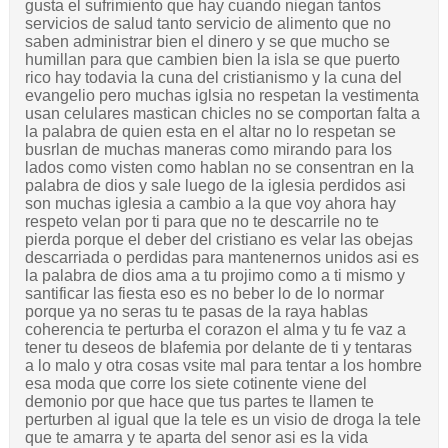
gusta el sufrimiento que hay cuando niegan tantos
servicios de salud tanto servicio de alimento que no
saben administrar bien el dinero y se que mucho se
humillan para que cambien bien la isla se que puerto
rico hay todavia la cuna del cristianismo y la cuna del
evangelio pero muchas iglsia no respetan la vestimenta
usan celulares mastican chicles no se comportan falta a
la palabra de quien esta en el altar no lo respetan se
busrlan de muchas maneras como mirando para los
lados como visten como hablan no se consentran en la
palabra de dios y sale luego de la iglesia perdidos asi
son muchas iglesia a cambio a la que voy ahora hay
respeto velan por ti para que no te descarrile no te
pierda porque el deber del cristiano es velar las obejas
descarriada o perdidas para mantenernos unidos asi es
la palabra de dios ama a tu projimo como a ti mismo y
santificar las fiesta eso es no beber lo de lo normar
porque ya no seras tu te pasas de la raya hablas
coherencia te perturba el corazon el alma y tu fe vaz a
tener tu deseos de blafemia por delante de ti y tentaras
a lo malo y otra cosas vsite mal para tentar a los hombre
esa moda que corre los siete cotinente viene del
demonio por que hace que tus partes te llamen te
perturben al igual que la tele es un visio de droga la tele
que te amarra y te aparta del senor asi es la vida