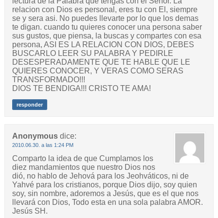
lectura de la Palabra que tengas con el Señor. La
relacion con Dios es personal, eres tu con El, siempre
se y sera asi. No puedes llevarte por lo que los demas
te digan. cuando tu quieres conocer una persona saber
sus gustos, que piensa, la buscas y compartes con esa
persona, ASI ES LA RELACION CON DIOS, DEBES
BUSCARLO LEER SU PALABRA Y PEDIRLE
DESESPERADAMENTE QUE TE HABLE QUE LE
QUIERES CONOCER, Y VERAS COMO SERAS
TRANSFORMADO!!!
DIOS TE BENDIGA!!! CRISTO TE AMA!
responder
Anonymous
dice:
2010.06.30. a las 1:24 PM
Comparto la idea de que Cumplamos los
diez mandamientos que nuestro Dios nos
dió, no hablo de Jehová para los Jeohváticos, ni de
Yahvé para los cristianos, porque Dios dijo, soy quien
soy, sin nombre, adoremos a Jesús, que es el que nos
llevará con Dios, Todo esta en una sola palabra AMOR.
Jesús SH.