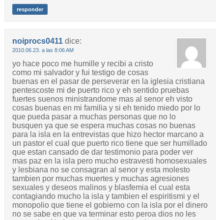
responder
noiprocs0411
dice:
2010.06.23. a las 8:06 AM
yo hace poco me humille y recibi a cristo
como mi salvador y fui testigo de cosas
buenas en el pasar de perseverar en la iglesia cristiana
pentescoste mi de puerto rico y eh sentido pruebas
fuertes suenos ministrandome mas al senor eh visto
cosas buenas en mi familia y si eh tenido miedo por lo
que pueda pasar a muchas personas que no lo
busquen ya que se espera muchas cosas no buenas
para la isla en la entrevistas que hizo hector marcano a
un pastor el cual que puerto rico tiene que ser humillado
que estan cansado de dar testimonio para poder ver
mas paz en la isla pero mucho estravesti homosexuales
y lesbiana no se consagran al senor y esta molesto
tambien por muchas muertes y muchas agresiones
sexuales y deseos malinos y blasfemia el cual esta
contagiando mucho la isla y tambien el espiritismi y el
monopolio que tiene el gobierno con la isla por el dinero
no se sabe en que va terminar esto peroa dios no les