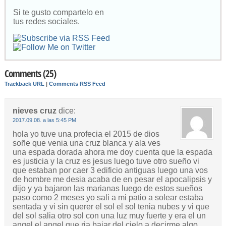
Si te gusto compartelo en
tus redes sociales.
Comments (25)
Trackback URL
|
Comments RSS Feed
nieves cruz
dice:
2017.09.08. a las 5:45 PM
hola yo tuve una profecia el 2015 de dios
soñe que venia una cruz blanca y ala ves
una espada dorada ahora me doy cuenta que la espada
es justicia y la cruz es jesus luego tuve otro sueño vi
que estaban por caer 3 edificio antiguas luego una vos
de hombre me desia acaba de en pesar el apocalipsis y
dijo y ya bajaron las marianas luego de estos sueños
paso como 2 meses yo sali a mi patio a solear estaba
sentada y vi sin querer el sol el sol tenia nubes y vi que
del sol salia otro sol con una luz muy fuerte y era el un
angel el angel que ria bajar del cielo a decirme algo