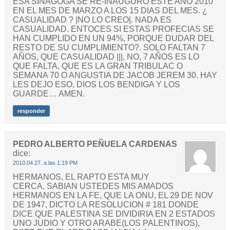
ESA SINAGOGA SE RE-INAUGURO ESTE AÑO 2010
EN EL MES DE MARZO A LOS 15 DIAS DEL MES. ¿
CASUALIDAD ? |NO LO CREO|. NADA ES
CASUALIDAD. ENTOCES SI ESTAS PROFECIAS SE
HAN CUMPLIDO EN UN 94%, PORQUE DUDAR DEL
RESTO DE SU CUMPLIMIENTO?. SOLO FALTAN 7
AÑOS, QUE CASUALIDAD |||, NO, 7 AÑOS ES LO
QUE FALTA, QUE ES LA GRAN TRIBULAC O
SEMANA 70 O ANGUSTIA DE JACOB JEREM 30. HAY
LES DEJO ESO, DIOS LOS BENDIGA Y LOS
GUARDE… AMEN.
responder
PEDRO ALBERTO PEÑUELA CARDENAS
dice:
2010.04.27. a las 1:19 PM
HERMANOS, EL RAPTO ESTA MUY
CERCA, SABIAN USTEDES MIS AMADOS
HERMANOS EN LA FE, QUE LA ONU, EL 29 DE NOV
DE 1947, DICTO LA RESOLUCION # 181 DONDE
DICE QUE PALESTINA SE DIVIDIRIA EN 2 ESTADOS
UNO JUDIO Y OTRO ARABE(LOS PALENTINOS),