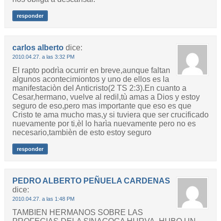
responder
carlos alberto
dice:
2010.04.27. a las 3:32 PM
El rapto podrìa ocurrir en breve,aunque faltan
algunos acontecimiontos y uno de ellos es la
manifestaciòn del Anticristo(2 TS 2:3).En cuanto a
Cesar,hermano, vuelve al redil,tù amas a Dios y estoy
seguro de eso,pero mas importante que eso es que
Cristo te ama mucho mas,y si tuviera que ser crucificado
nuevamente por ti,èl lo harìa nuevamente pero no es
necesario,tambièn de esto estoy seguro
responder
PEDRO ALBERTO PEÑUELA CARDENAS
dice:
2010.04.27. a las 1:48 PM
TAMBIEN HERMANOS SOBRE LAS