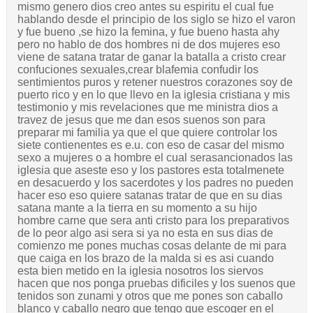
mismo genero dios creo antes su espiritu el cual fue
hablando desde el principio de los siglo se hizo el varon
y fue bueno ,se hizo la femina, y fue bueno hasta ahy
pero no hablo de dos hombres ni de dos mujeres eso
viene de satana tratar de ganar la batalla a cristo crear
confuciones sexuales,crear blafemia confudir los
sentimientos puros y retener nuestros corazones soy de
puerto rico y en lo que llevo en la iglesia cristiana y mis
testimonio y mis revelaciones que me ministra dios a
travez de jesus que me dan esos suenos son para
preparar mi familia ya que el que quiere controlar los
siete contienentes es e.u. con eso de casar del mismo
sexo a mujeres o a hombre el cual serasancionados las
iglesia que aseste eso y los pastores esta totalmenete
en desacuerdo y los sacerdotes y los padres no pueden
hacer eso eso quiere satanas tratar de que en su dias
satana mante a la tierra en su momento a su hijo
hombre carne que sera anti cristo para los preparativos
de lo peor algo asi sera si ya no esta en sus dias de
comienzo me pones muchas cosas delante de mi para
que caiga en los brazo de la malda si es asi cuando
esta bien metido en la iglesia nosotros los siervos
hacen que nos ponga pruebas dificiles y los suenos que
tenidos son zunami y otros que me pones son caballo
blanco y caballo negro que tengo que escoger en el