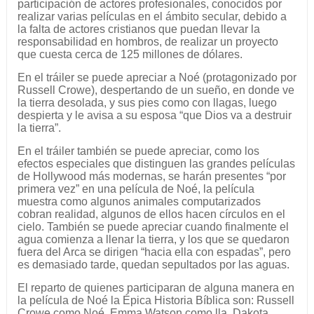
participación de actores profesionales, conocidos por
realizar varias películas en el ámbito secular, debido a
la falta de actores cristianos que puedan llevar la
responsabilidad en hombros, de realizar un proyecto
que cuesta cerca de 125 millones de dólares.
En el tráiler se puede apreciar a Noé (protagonizado por
Russell Crowe), despertando de un sueño, en donde ve
la tierra desolada, y sus pies como con llagas, luego
despierta y le avisa a su esposa “que Dios va a destruir
la tierra”.
En el tráiler también se puede apreciar, como los
efectos especiales que distinguen las grandes películas
de Hollywood más modernas, se harán presentes “por
primera vez” en una película de Noé, la película
muestra como algunos animales computarizados
cobran realidad, algunos de ellos hacen círculos en el
cielo. También se puede apreciar cuando finalmente el
agua comienza a llenar la tierra, y los que se quedaron
fuera del Arca se dirigen “hacia ella con espadas”, pero
es demasiado tarde, quedan sepultados por las aguas.
El reparto de quienes participaran de alguna manera en
la película de Noé la Épica Historia Bíblica son: Russell
Crowe como Noé, Emma Watson como lla, Dakota