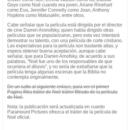
Goyo como Noé cuando era joven, Ariane Rinehart
como Eva, Jennifer Connelly como Joan, Anthony
Hopkins como Matusalén, entre otros.
Cabe señalar que la película está dirigida por el director
de cine Darren Aronofsky, quien había dirigido otras
películas que se popularizaron, pero esta vez intentará
demostrar su talento, con una película de corte cristiano.
Las expectativas para la película son bastante altas, y
espera obtener buena aceptación, aunque cabe
señalar, que para Darren Arnofsky, de acuerdo a sus
palabras, “Noé fue uno de los responsables de que
ocurriera el diluvio”, y no sería de extrañarse que la
película tenga algunas escenas que la Biblia no
contempla originalmente.
De un salto al siguiente enlace, para ver el primer
Pagina filtra tráiler de Noé tráiler filtrado de la película
de Noé.
Nota: la publicación será actualizada en cuanto
Paramount Pictures ofrezca el tráiler de la película de
Noé oficial.