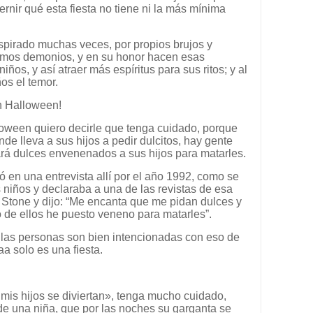
ernir qué esta fiesta no tiene ni la más mínima
inspirado muchas veces, por propios brujos y
ismos demonios, y en su honor hacen esas
ños, y así atraer más espíritus para sus ritos; y al
os el temor.
 Halloween!
oween quiero decirle que tenga cuidado, porque
de lleva a sus hijos a pedir dulcitos, hay gente
ará dulces envenenados a sus hijos para matarles.
 en una entrevista allí por el año 1992, como se
s niños y declaraba a una de las revistas de esa
 Stone y dijo: “Me encanta que me pidan dulces y
o de ellos he puesto veneno para matarles”.
las personas son bien intencionadas con eso de
aa solo es una fiesta.
mis hijos se diviertan», tenga mucho cuidado,
de una niña, que por las noches su garganta se