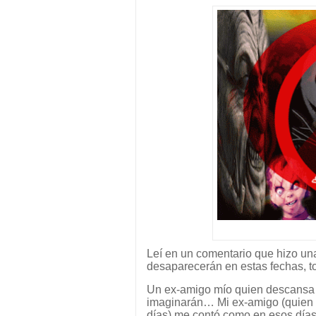
Leí en un comentario que hizo u
desaparecerán en estas fechas, to
Un ex-amigo mío quien descansa e
imaginarán… Mi ex-amigo (quien fu
días) me contó como en esos días 