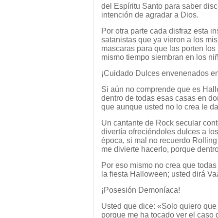
del Espíritu Santo para saber disc
intención de agradar a Dios.
Por otra parte cada disfraz esta 
satanistas que ya vieron a los m
mascaras para que las porten los ni
mismo tiempo siembran en los niñ
¡Cuidado Dulces envenenados en
Si aún no comprende que es Hall
dentro de todas esas casas en don
que aunque usted no lo crea le d
Un cantante de Rock secular contó
divertía ofreciéndoles dulces a lo
época, si mal no recuerdo Rolling
me divierte hacerlo, porque dentr
Por eso mismo no crea que todas 
la fiesta Halloween; usted dirá Va
¡Posesión Demoníaca!
Usted que dice: «Solo quiero que 
porque me ha tocado ver el caso 