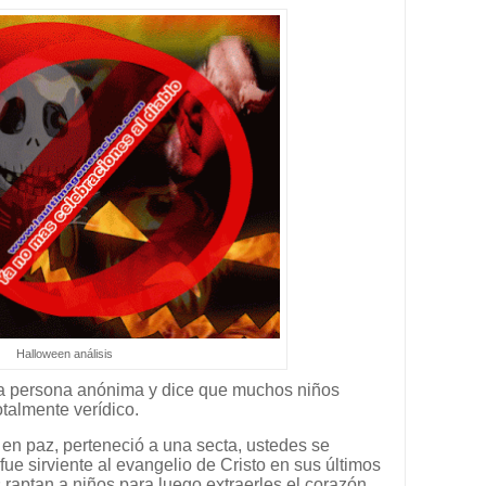
Halloween análisis
na persona anónima y dice que muchos niños
talmente verídico.
n paz, perteneció a una secta, ustedes se
e sirviente al evangelio de Cristo en sus últimos
raptan a niños para luego extraerles el corazón,