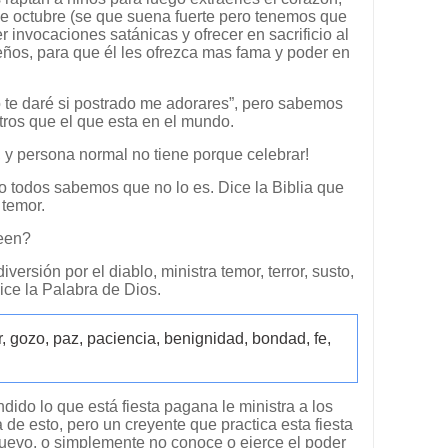
de octubre (se que suena fuerte pero tenemos que
r invocaciones satánicas y ofrecer en sacrificio al
eños, para que él les ofrezca mas fama y poder en
o te daré si postrado me adorares”, pero sabemos
tros que el que esta en el mundo.
, y persona normal no tiene porque celebrar!
ro todos sabemos que no lo es. Dice la Biblia que
 temor.
ween?
versión por el diablo, ministra temor, terror, susto,
dice la Palabra de Dios.
r, gozo, paz, paciencia, benignidad, bondad, fe,
ido lo que está fiesta pagana le ministra a los
de esto, pero un creyente que practica esta fiesta
nuevo, o simplemente no conoce o ejerce el poder