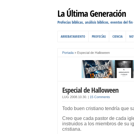
La Última Generación
Profecías bíblicas, análisis bíblicos, eventos del fin
ARREBATAMIENTO
PROFECÍAS
CIENCIA
NOT
Portada
»
Especial de Halloween
Especial de Halloween
LUG
2008.10.30.
|
15 Comments
Todo buen cristiano tendría que 
Creo que cada pastor de cada igle
instruidos a los miembros de su igl
cristiana.