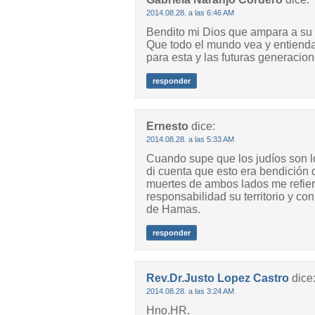
2014.08.28. a las 6:46 AM
Bendito mi Dios que ampara a su 
Que todo el mundo vea y entienda
para esta y las futuras generacion
responder
Ernesto
dice:
2014.08.28. a las 5:33 AM
Cuando supe que los judíos son l
di cuenta que esto era bendición 
muertes de ambos lados me refier
responsabilidad su territorio y co
de Hamas.
responder
Rev.Dr.Justo Lopez Castro
dice
2014.08.28. a las 3:24 AM
Hno.HR.