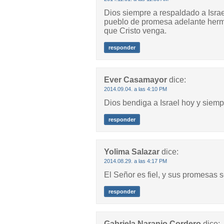
Dios siempre a respaldado a Israe
pueblo de promesa adelante herm
que Cristo venga.
responder
Ever Casamayor
dice:
2014.09.04. a las 4:10 PM
Dios bendiga a Israel hoy y sie
responder
Yolima Salazar
dice:
2014.08.29. a las 4:17 PM
El Señor es fiel, y sus promesas 
responder
Gabriela Naranjo Cordero
dice: