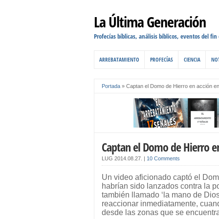
La Última Generación
Profecías bíblicas, análisis bíblicos, eventos del fin
ARREBATAMIENTO
PROFECÍAS
CIENCIA
NOT
Portada
»
Captan el Domo de Hierro en acción en
Captan el Domo de Hierro en
LUG
2014.08.27.
|
10 Comments
Un video aficionado captó el Domo
habrían sido lanzados contra la po
también llamado ‘la mano de Dios’,
reaccionar inmediatamente, cuando
desde las zonas que se encuentran