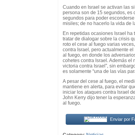
Cuando en Israel se activan las si
persona son de 15 segundos, es de
segundos para poder esconderse y
misiles; de no hacerlo la vida de 
En repetidas ocasiones Israel ha
tratar de dialogar sobre la crisi
roto el cese al fuego varias vece
contra Israel, pero actualmente e
al fuego, en donde los adversario
cohetes contra Israel. Además el
victoria contra Israel”, sin embar
es solamente “una de las vías para
A pesar del cese al fuego, el medi
mantiene en alerta, para evitar q
iniciar los ataques contra Israel 
John Kerry dijo tener la esperan
al fuego.
Enviar por 
Category
:
Noticias