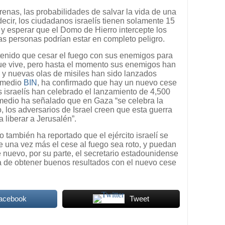
renas, las probabilidades de salvar la vida de una
cir, los ciudadanos israelís tienen solamente 15
 esperar que el Domo de Hierro intercepte los
las personas podrían estar en completo peligro.
 tenido que cesar el fuego con sus enemigos para
s que vive, pero hasta el momento sus enemigos han
s, y nuevas olas de misiles han sido lanzados
l medio
BIN
, ha confirmado que hay un nuevo cese
s israelís han celebrado el lanzamiento de 4,500
 medio ha señalado que en Gaza “se celebra la
go, los adversarios de Israel creen que esta guerra
 liberar a Jerusalén”.
o también ha reportado que el ejército israelí se
ue una vez más el cese al fuego sea roto, y puedan
de nuevo, por su parte, el secretario estadounidense
za de obtener buenos resultados con el nuevo cese
Facebook
Tweet