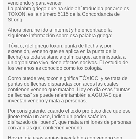
venciendo y para vencer.
La palabra griega que ha sido ahí traducida por arco es
TOXON, es la número 5115 de la Concordancia de
Strong.
Ahora bien, he ido a Internet y he encontrado la
siguiente información sobre esa palabra griega:
Tóxico, (del griego toxon, punta de flecha y, por
extensión, veneno que se aplica en la punta de la
flecha) es toda sustancia química que, administrada a
un organismo vivo, tiene efectos nocivos. El estudio de
los venenos es conocido como toxicología.
Como puede ver, toxon significa TÓXICO, y se trata de
puntas de flechas disparadas con arcos las cuales
contienen veneno que mataba. Hoy en día esas “puntas
de flechas” se puede referir también a AGUJAS que
inyectan veneno y mata a personas.
Por consiguiente, cuando el texto profético dice que ese
jinete tenía un arco, indica un poder satánico,
disfrazado de “bueno”, que mata a millones de personas
con agujas que contienen veneno.
Hoy en día esas agujas inyectables con veneno son