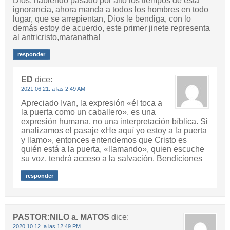
Dios, habiendo pasado por alto los tiempos de esta
ignorancia, ahora manda a todos los hombres en todo
lugar, que se arrepientan, Dios le bendiga, con lo
demás estoy de acuerdo, este primer jinete representa
al antricristo,maranatha!
responder
ED
dice:
2021.06.21. a las 2:49 AM
Apreciado Ivan, la expresión «él toca a
la puerta como un caballero», es una
expresión humana, no una interpretación bíblica. Si
analizamos el pasaje «He aquí yo estoy a la puerta
y llamo», entonces entendemos que Cristo es
quién está a la puerta, «llamando», quien escuche
su voz, tendrá acceso a la salvación. Bendiciones
responder
PASTOR:NILO a. MATOS
dice:
2020.10.12. a las 12:49 PM