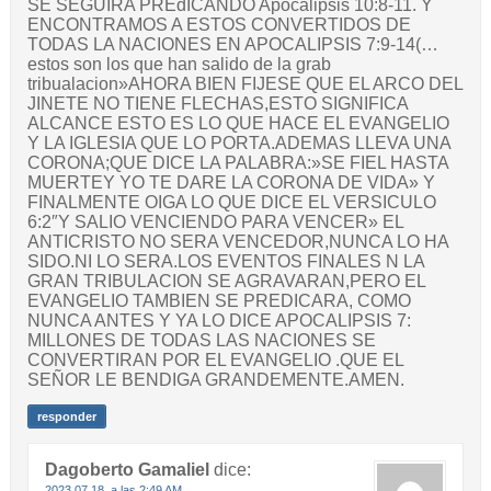
SE SEGUIRA PREdICANDO Apocalipsis 10:8-11. Y
ENCONTRAMOS A ESTOS CONVERTIDOS DE
TODAS LA NACIONES EN APOCALIPSIS 7:9-14(…
estos son los que han salido de la grab
tribualacion»AHORA BIEN FIJESE QUE EL ARCO DEL
JINETE NO TIENE FLECHAS,ESTO SIGNIFICA
ALCANCE ESTO ES LO QUE HACE EL EVANGELIO
Y LA IGLESIA QUE LO PORTA.ADEMAS LLEVA UNA
CORONA;QUE DICE LA PALABRA:»SE FIEL HASTA
MUERTEY YO TE DARE LA CORONA DE VIDA» Y
FINALMENTE OIGA LO QUE DICE EL VERSICULO
6:2″Y SALIO VENCIENDO PARA VENCER» EL
ANTICRISTO NO SERA VENCEDOR,NUNCA LO HA
SIDO.NI LO SERA.LOS EVENTOS FINALES N LA
GRAN TRIBULACION SE AGRAVARAN,PERO EL
EVANGELIO TAMBIEN SE PREDICARA, COMO
NUNCA ANTES Y YA LO DICE APOCALIPSIS 7:
MILLONES DE TODAS LAS NACIONES SE
CONVERTIRAN POR EL EVANGELIO .QUE EL
SEÑOR LE BENDIGA GRANDEMENTE.AMEN.
responder
Dagoberto Gamaliel
dice:
2023.07.18. a las 2:49 AM