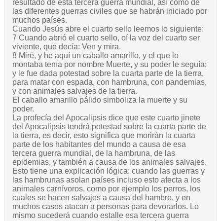
resultado de esta tercera guerra mundial, así como de
las diferentes guerras civiles que se habrán iniciado por
muchos países.
Cuando Jesús abre el cuarto sello leemos lo siguiente:
7 Cuando abrió el cuarto sello, oí la voz del cuarto ser
viviente, que decía: Ven y mira.
8 Miré, y he aquí un caballo amarillo, y el que lo
montaba tenía por nombre Muerte, y su poder le seguía;
y le fue dada potestad sobre la cuarta parte de la tierra,
para matar con espada, con hambruna, con pandemias,
y con animales salvajes de la tierra.
El caballo amarillo pálido simboliza la muerte y su
poder.
La profecía del Apocalipsis dice que este cuarto jinete
del Apocalipsis tendrá potestad sobre la cuarta parte de
la tierra, es decir, esto significa que morirán la cuarta
parte de los habitantes del mundo a causa de esa
tercera guerra mundial, de la hambruna, de las
epidemias, y también a causa de los animales salvajes.
Esto tiene una explicación lógica: cuando las guerras y
las hambrunas asolan países incluso esto afecta a los
animales carnívoros, como por ejemplo los perros, los
cuales se hacen salvajes a causa del hambre, y en
muchos casos atacan a personas para devorarlos. Lo
mismo sucederá cuando estalle esa tercera guerra