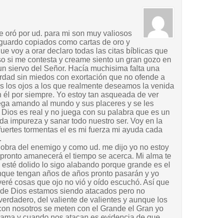
e oró por ud. para mi son muy valiosos
guardo copiados como cartas de oro y
e voy a orar declaro todas las citas bíblicas que
o si me contesta y creame siento un gran gozo en
un siervo del Señor. Hacía muchisima falta una
rdad sin miedos con exortación que no ofende a
s los ojos a los que realmente deseamos la venida
n él por siempre. Yo estoy tan asqueada de ver
ega amando al mundo y sus placeres y se les
 Dios es real y no juega con su palabra que es un
oda impureza y sanar todo nuestro ser. Voy en la
uertes tormentas el es mi fuerza mi ayuda cada
.
obra del enemigo y como ud. me dijo yo no estoy
pronto amanecerá el tiempo se acerca. Mi alma te
 esté dolido lo sigo alabando porque grande es el
unque tengan años de años pronto pasarán y yo
 veré cosas que ojo no vió y oído escuchó. Así que
 de Dios estamos siendo atacados pero no
erdadero, del valiente de valientes y aunque los
on nosotros se meten con el Grande el Gran yo
 ama y cuando nos atacan es evidencia de que