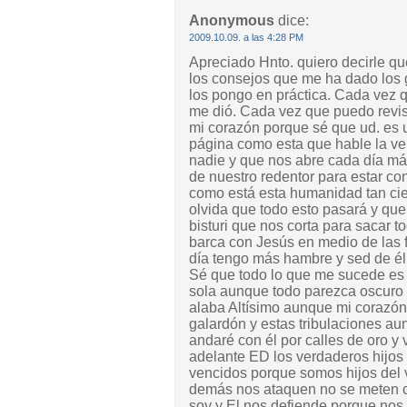
Anonymous
dice:
2009.10.09. a las 4:28 PM
Apreciado Hnto. quiero decirle qu
los consejos que me ha dado los 
los pongo en práctica. Cada vez qu
me dió. Cada vez que puedo revis
mi corazón porque sé que ud. es 
página como esta que hable la ve
nadie y que nos abre cada día má
de nuestro redentor para estar co
como está esta humanidad tan ci
olvida que todo esto pasará y que
bisturi que nos corta para sacar t
barca con Jesús en medio de las f
día tengo más hambre y sed de él
Sé que todo lo que me sucede es 
sola aunque todo parezca oscuro 
alaba Altísimo aunque mi corazón
galardón y estas tribulaciones a
andaré con él por calles de oro y
adelante ED los verdaderos hijos
vencidos porque somos hijos del v
demás nos ataquen no se meten c
soy y El nos defiende porque nos