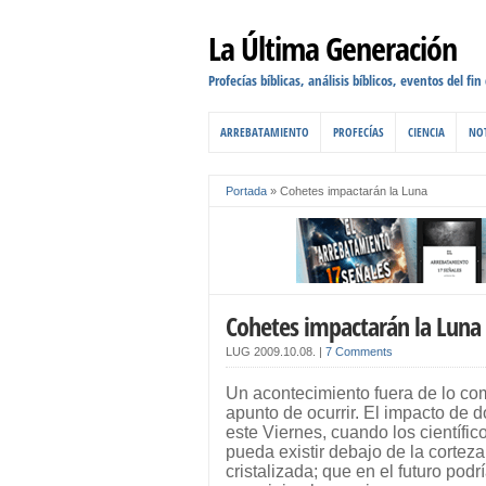
La Última Generación
Profecías bíblicas, análisis bíblicos, eventos del fin
ARREBATAMIENTO
PROFECÍAS
CIENCIA
NOT
Portada
»
Cohetes impactarán la Luna
Cohetes impactarán la Luna
LUG
2009.10.08.
|
7 Comments
Un acontecimiento fuera de lo com
apunto de ocurrir. El impacto de 
este Viernes, cuando los científi
pueda existir debajo de la cortez
cristalizada; que en el futuro pod