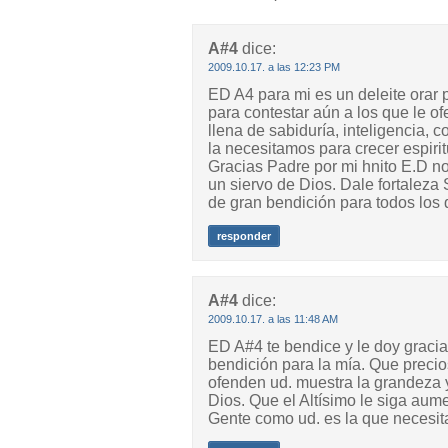
A#4
dice:
2009.10.17. a las 12:23 PM
ED A4 para mi es un deleite orar
para contestar aún a los que le o
llena de sabiduría, inteligencia,
la necesitamos para crecer espiri
Gracias Padre por mi hnito E.D no
un siervo de Dios. Dale fortaleza
de gran bendición para todos los 
responder
A#4
dice:
2009.10.17. a las 11:48 AM
ED A#4 te bendice y le doy gracia
bendición para la mía. Que precio
ofenden ud. muestra la grandeza 
Dios. Que el Altísimo le siga aum
Gente como ud. es la que necesit