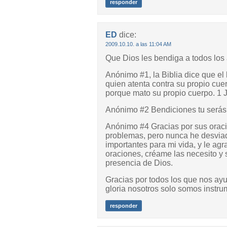
responder
ED
dice:
2009.10.10. a las 11:04 AM
Que Dios les bendiga a todos los
Anónimo #1, la Biblia dice que el 
quien atenta contra su propio cuer
porque mato su propio cuerpo. 1 J
Anónimo #2 Bendiciones tu serás 
Anónimo #4 Gracias por sus orac
problemas, pero nunca he desviad
importantes para mi vida, y le ag
oraciones, créame las necesito y 
presencia de Dios.
Gracias por todos los que nos ay
gloria nosotros solo somos instr
responder