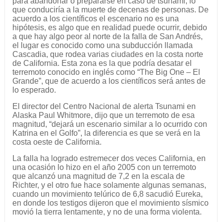
para abandonar o prepararse en caso de tsunami, lo
que conduciría a la muerte de decenas de personas. De
acuerdo a los científicos el escenario no es una
hipótesis, es algo que en realidad puede ocurrir, debido
a que hay algo peor al norte de la falla de San Andrés,
el lugar es conocido como una subducción llamada
Cascadia, que rodea varias ciudades en la costa norte
de California. Esta zona es la que podría desatar el
terremoto conocido en inglés como “The Big One – El
Grande”, que de acuerdo a los científicos será antes de
lo esperado.
El director del Centro Nacional de alerta Tsunami en
Alaska Paul Whitmore, dijo que un terremoto de esa
magnitud, “dejará un escenario similar a lo ocurrido con
Katrina en el Golfo”, la diferencia es que se verá en la
costa oeste de California.
La falla ha logrado estremecer dos veces California, en
una ocasión lo hizo en el año 2005 con un terremoto
que alcanzó una magnitud de 7,2 en la escala de
Richter, y el otro fue hace solamente algunas semanas,
cuando un movimiento telúrico de 6,8 sacudió Eureka,
en donde los testigos dijeron que el movimiento sísmico
movió la tierra lentamente, y no de una forma violenta.