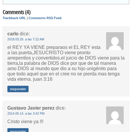
Comments (4)
Trackback URL
|
Comments RSS Feed
carlo
dice:
2018.03.26. a las 7:22 AM
el REY YA VIENE preparaos el EL REY esta
a las puerta,JESUCRISTO viene pronto
arrepentíos y convertidos.el juicio de DIOS viene para la
tierra,la palabra de DIOS dice por que de tal manera
amo DIOS al mundo que dio a su hijo unigénito para
que todo aquel que en el cree no se pierda mas tenga
vida eterna. juan 3:16
responder
Gustavo Javier perez
dice:
2014.05.14. a las 3:42 PM
Cristo viene ya !!!
responder