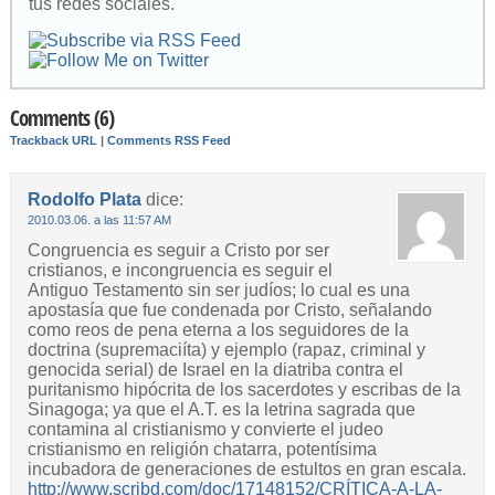
tus redes sociales.
Comments (6)
Trackback URL
|
Comments RSS Feed
Rodolfo Plata
dice:
2010.03.06. a las 11:57 AM
Congruencia es seguir a Cristo por ser
cristianos, e incongruencia es seguir el
Antiguo Testamento sin ser judíos; lo cual es una
apostasía que fue condenada por Cristo, señalando
como reos de pena eterna a los seguidores de la
doctrina (supremaciíta) y ejemplo (rapaz, criminal y
genocida serial) de Israel en la diatriba contra el
puritanismo hipócrita de los sacerdotes y escribas de la
Sinagoga; ya que el A.T. es la letrina sagrada que
contamina al cristianismo y convierte el judeo
cristianismo en religión chatarra, potentísima
incubadora de generaciones de estultos en gran escala.
http://www.scribd.com/doc/17148152/CRÍTICA-A-LA-