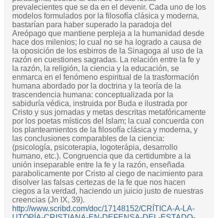
prevalecientes que se da en el devenir. Cada uno de los
modelos formulados por la filosofía clásica y moderna,
bastarían para haber superado la paradoja del
Areópago que mantiene perpleja a la humanidad desde
hace dos milenios; lo cual no se ha logrado a causa de
la oposición de los esbirros de la Sinagoga al uso de la
razón en cuestiones sagradas. La relación entre la fe y
la razón, la religión, la ciencia y la educación, se
enmarca en el fenómeno espiritual de la trasformación
humana abordado por la doctrina y la teoría de la
trascendencia humana: conceptualizada por la
sabiduría védica, instruida por Buda e ilustrada por
Cristo y sus jornadas y metas descritas metafóricamente
por los poetas místicos del Islam; la cual concuerda con
los planteamientos de la filosofía clásica y moderna, y
las conclusiones comparables de la ciencia:
(psicología, psicoterapia, logoterápia, desarrollo
humano, etc.). Congruencia que da certidumbre a la
unión inseparable entre la fe y la razón, enseñada
parabolicamente por Cristo al ciego de nacimiento para
disolver las falsas certezas de la fe que nos hacen
ciegos a la verdad, haciendo un juicio justo de nuestras
creencias (Jn IX, 39).
http://www.scribd.com/doc/17148152/CRÍTICA-A-LA-
UTOPÍA-CRISTIANA-EN-DEFENSA-DEL-ESTADO-