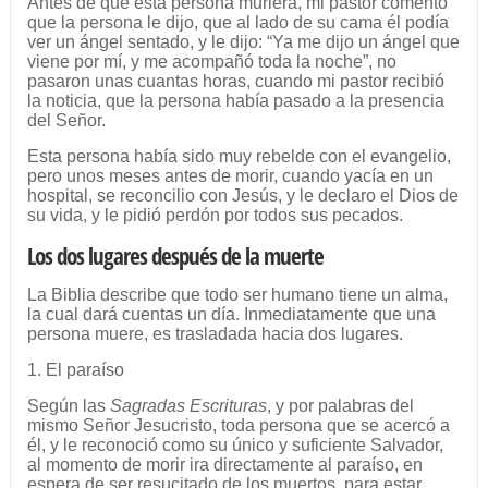
Antes de que esta persona muriera, mi pastor comentó
que la persona le dijo, que al lado de su cama él podía
ver un ángel sentado, y le dijo: “Ya me dijo un ángel que
viene por mí, y me acompañó toda la noche”, no
pasaron unas cuantas horas, cuando mi pastor recibió
la noticia, que la persona había pasado a la presencia
del Señor.
Esta persona había sido muy rebelde con el evangelio,
pero unos meses antes de morir, cuando yacía en un
hospital, se reconcilio con Jesús, y le declaro el Dios de
su vida, y le pidió perdón por todos sus pecados.
Los dos lugares después de la muerte
La Biblia describe que todo ser humano tiene un alma,
la cual dará cuentas un día. Inmediatamente que una
persona muere, es trasladada hacia dos lugares.
1. El paraíso
Según las
Sagradas Escrituras
, y por palabras del
mismo Señor Jesucristo, toda persona que se acercó a
él, y le reconoció como su único y suficiente Salvador,
al momento de morir ira directamente al paraíso, en
espera de ser resucitado de los muertos, para estar