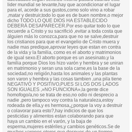
lider mundial se levante,hay que acondicionar el lugar
para el, acorde a sus gustos,como solo vino a robar
,matar y destruir,todo lo que es de buen nombre,o mejor
dicho TODO LO QUE DIOS HA ESTABLECIDO
DEBERÁ DESAPARECER.Por eso quitar todo lo que
recuerde a Cristo y su sacrifició ,evitar a toda costa que
álguien más lo conozca,para que no se salve,destruir
los cristianos para que el evangelio de Cristo muera y
nadie mas predique,aprovar leyes que estan en contra
de la vida y la familia, como es el aborto y matrimonios
de igual sexo.El aborto porque es un asesinato,y la
familia porque Dios los hizo varón y hembra y se uniran
en matrimonio y seran una sola carne,es la base de la
sociedad,no religión,hasta los animales y las plantas
son varon y hembra y las cosas tambien ,una pila tiene
NEGATIVO Y POSITIVO,PUES SI LOS DOS LADOS
SON IGUALES ,»NO FUNCIONA»,la gente dice
homofogo/a,no se trata de eso,no odio ni desprecio a
nadie ,pero tampoco voy contra la naturaleza,estoy
rodeada de ella,y es hermosa,¿porque la voy a destruir
o colavorar para esto?,hay indicios de que los
pesticidas y alimentos estan colaborando para que
haya un cambio en el varón, y la baja de
esperma,mujeres estériles,y cambios genéticos.Se de
muchos varones eteros que despues de un tiempo