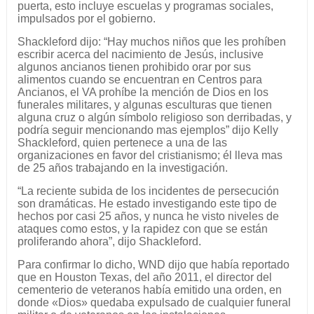
puerta, esto incluye escuelas y programas sociales,
impulsados por el gobierno.
Shackleford dijo: “Hay muchos niños que les prohíben
escribir acerca del nacimiento de Jesús, inclusive
algunos ancianos tienen prohibido orar por sus
alimentos cuando se encuentran en Centros para
Ancianos, el VA prohíbe la mención de Dios en los
funerales militares, y algunas esculturas que tienen
alguna cruz o algún símbolo religioso son derribadas, y
podría seguir mencionando mas ejemplos” dijo Kelly
Shackleford, quien pertenece a una de las
organizaciones en favor del cristianismo; él lleva mas
de 25 años trabajando en la investigación.
“La reciente subida de los incidentes de persecución
son dramáticas. He estado investigando este tipo de
hechos por casi 25 años, y nunca he visto niveles de
ataques como estos, y la rapidez con que se están
proliferando ahora”, dijo Shackleford.
Para confirmar lo dicho, WND dijo que había reportado
que en Houston Texas, del año 2011, el director del
cementerio de veteranos había emitido una orden, en
donde «Dios» quedaba expulsado de cualquier funeral