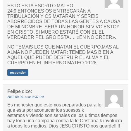
ESTO ESTA ESCRITO MATEO
24:9,ENTONCES OS ENTREGARÁN A
TRIBULACIÓN Y OS MATARAN Y SEREIS
ABORRECIDOS DE TODAS LAS GENTES A CAUSA
DE MI NOMBRE.,SERÁ UN HONOR,SI VIVO ESTOY
EN CRISTO ,SI MUERO ESTARÉ CON EL,EL
VERDADER PELIGRO ESTA…. «EN NO CREER».
NO TEMAIS LOS QUE MATAN EL CUERPO,MAS AL
ALMA NO PUEDEN MATAR: TEMED MAS BIEN A
AQUEL QUE PUEDE DESTRUIR EL ALMA Y EL
CUERPO EN EL INFIERNO.MATEO 10:28
responder
Felipe
dice:
2012.09.20. a las 5:37 PM
Es menester que estemos preparados para lo
que esta por acontecer los sucesos k
estamos viviendo son senales de los ultimos tiempos
hay toda una campana contra la fe Cristiana k involucra
a todos los medios. Dios JESUCRISTO nos guarde!!!!!