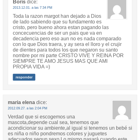
Boris
dice:
2013.12.01. a las 7:34 PM
Toda la razon margot han dejado a Dios
de lado sabiendo que su fundamento es
cristo, pero bueno ahora estan pagando las
concecuencias de ser un pais que va en
decadencia pero eso aun no es nada comparado
con lo que Dios traera, y ay sera el lloro y el crujir
de dientes para todos los que negaron su santo
nombre por mi parte CRISTO VIVE Y REINA POR
SIEMPRE TE AMO JESUS MAS QUE AMI
PROPIA VIDA =)
responder
maria elena
dice:
2012.09.27. a las 2:04 PM
Verdad que si escogemos una
mascota,depende cual sea, tenemos que
acondicionar su ambiente,al igual si tenemos un bebé si
es niña o niño pondremos colores y juguetes
adecuados segun sexo.Lo mismo pasará cuando este