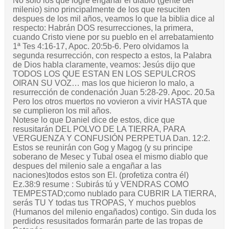
No solo los que logre engañar el diablo (gente del
milenio) sino principalmente de los que resuciten
despues de los mil años, veamos lo que la biblia dice al
respecto: Habrán DOS resurrecciones, la primera,
cuando Cristo viene por su pueblo en el arrebatamiento
1ª Tes 4:16-17, Apoc. 20:5b-6. Pero olvidamos la
segunda resurrección, con respecto a estos, la Palabra
de Dios habla claramente, veamos: Jesús dijo que
TODOS LOS QUE ESTAN EN LOS SEPULCROS
OIRAN SU VOZ… mas los que hicieron lo malo, a
resurrección de condenación Juan 5:28-29. Apoc. 20.5a
Pero los otros muertos no vovieron a vivir HASTA que
se cumplieron los mil años.
Notese lo que Daniel dice de estos, dice que
resusitarán DEL POLVO DE LA TIERRA, PARA
VERGUENZA Y CONFUSIÓN PERPETUA Dan. 12:2.
Estos se reunirán con Gog y Magog (y su principe
soberano de Mesec y Tubal osea el mismo diablo que
despues del milenio sale a engañar a las
naciones)todos estos son El. (profetiza contra él)
Ez.38:9 resume : Subirás tú y VENDRAS COMO
TEMPESTAD;como nublado para CUBRIR LA TIERRA,
serás TU Y todas tus TROPAS, Y muchos pueblos
(Humanos del milenio engañados) contigo. Sin duda los
perdidos resusitados formarán parte de las tropas de