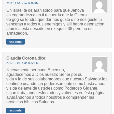
2012.12.04. a las 8:48 PM
Oh israel te dejaran soloo para que Jehova
es engrandezca en ti recuerda que la Guerra
de gog se tendra que dar nos guste o no nos guste tu
venceras a todos tus enemigos y alli habra detonacion
atomica esta descrito en ezequiel 38 pero no es
armagedon.
responder
Claudia Corona
dice:
2012.12.04. a las 8:32 PM
Nuevamente hermano Emerson,
agradecemos a Dios nuestro Señor por su
vida y la de sus colaboradores que nuestro Salvador los
continúe usando tan poderosamente como hasta ahora
y siga delante de ustedes como Poderoso Gigante,
sigan trabajando esforzados y valientes en ésta página
ayudándonos a todos nosotros a comprender las
profecías bíblicas.Saludos
responder