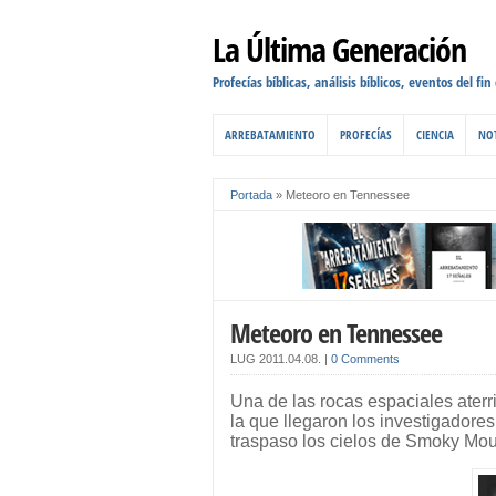
La Última Generación
Profecías bíblicas, análisis bíblicos, eventos del fin
ARREBATAMIENTO
PROFECÍAS
CIENCIA
NOT
Portada
»
Meteoro en Tennessee
Meteoro en Tennessee
LUG
2011.04.08.
|
0 Comments
Una de las rocas espaciales ater
la que llegaron los investigadores
traspaso los cielos de Smoky Mou