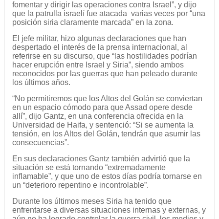
fomentar y dirigir las operaciones contra Israel”, y dijo
que la patrulla israelí fue atacada varias veces por “una
posición siria claramente marcada” en la zona.
El jefe militar, hizo algunas declaraciones que han
despertado el interés de la prensa internacional, al
referirse en su discurso, que “las hostilidades podrían
hacer erupción entre Israel y Siria”, siendo ambos
reconocidos por las guerras que han peleado durante
los últimos años.
“No permitiremos que los Altos del Golán se conviertan
en un espacio cómodo para que Assad opere desde
allí”, dijo Gantz, en una conferencia ofrecida en la
Universidad de Haifa, y sentenció: “Si se aumenta la
tensión, en los Altos del Golán, tendrán que asumir las
consecuencias”.
En sus declaraciones Gantz también advirtió que la
situación se está tornando “extremadamente
inflamable”, y que uno de estos días podría tornarse en
un “deterioro repentino e incontrolable”.
Durante los últimos meses Siria ha tenido que
enfrentarse a diversas situaciones internas y externas, y
aún no ha logrado controlar la guerra civil, los medios y