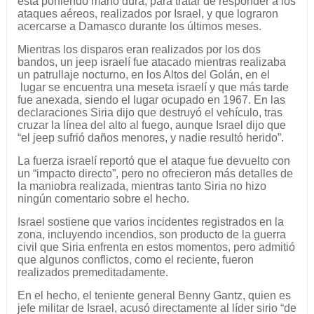
está poniendo mano dura, para tratar de responder a los
ataques aéreos, realizados por Israel, y que lograron
acercarse a Damasco durante los últimos meses.
Mientras los disparos eran realizados por los dos
bandos, un jeep israelí fue atacado mientras realizaba
un patrullaje nocturno, en los Altos del Golán, en el
lugar se encuentra una meseta israelí y que más tarde
fue anexada, siendo el lugar ocupado en 1967. En las
declaraciones Siria dijo que destruyó el vehículo, tras
cruzar la línea del alto al fuego, aunque Israel dijo que
“el jeep sufrió daños menores, y nadie resultó herido”.
La fuerza israelí reportó que el ataque fue devuelto con
un “impacto directo”, pero no ofrecieron más detalles de
la maniobra realizada, mientras tanto Siria no hizo
ningún comentario sobre el hecho.
Israel sostiene que varios incidentes registrados en la
zona, incluyendo incendios, son producto de la guerra
civil que Siria enfrenta en estos momentos, pero admitió
que algunos conflictos, como el reciente, fueron
realizados premeditadamente.
En el hecho, el teniente general Benny Gantz, quien es
jefe militar de Israel, acusó directamente al líder sirio “de