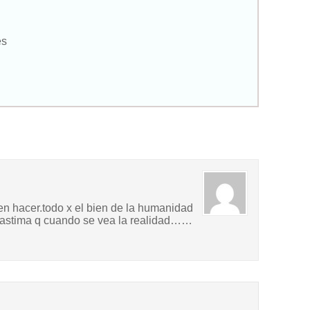
es
en hacer.todo x el bien de la humanidad
s lastima q cuando se vea la realidad……