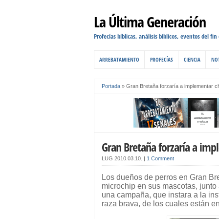
La Última Generación
Profecías bíblicas, análisis bíblicos, eventos del fin
ARREBATAMIENTO
PROFECÍAS
CIENCIA
NOT
Portada
»
Gran Bretaña forzaría a implementar c
Gran Bretaña forzaría a imp
LUG
2010.03.10.
|
1 Comment
Los dueños de perros en Gran Bret
microchip en sus mascotas, junto 
una campaña, que instara a la ins
raza brava, de los cuales están en