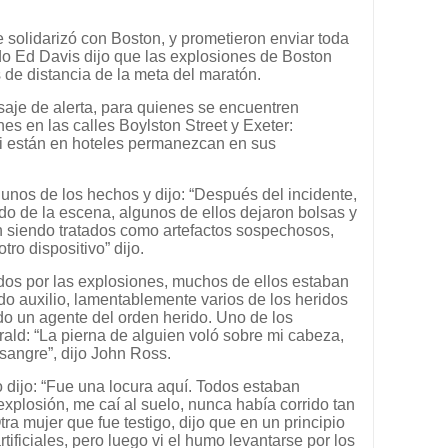
 solidarizó con Boston, y prometieron enviar toda
do Ed Davis dijo que las explosiones de Boston
 de distancia de la meta del maratón.
aje de alerta, para quienes se encuentren
es en las calles Boylston Street y Exeter:
si están en hoteles permanezcan en sus
unos de los hechos y dijo: “Después del incidente,
do de la escena, algunos de ellos dejaron bolsas y
n siendo tratados como artefactos sospechosos,
ro dispositivo” dijo.
os por las explosiones, muchos de ellos estaban
o auxilio, lamentablemente varios de los heridos
do un agente del orden herido. Uno de los
rald: “La pierna de alguien voló sobre mi cabeza,
 sangre”, dijo John Ross.
 dijo: “Fue una locura aquí. Todos estaban
explosión, me caí al suelo, nunca había corrido tan
a mujer que fue testigo, dijo que en un principio
tificiales, pero luego vi el humo levantarse por los