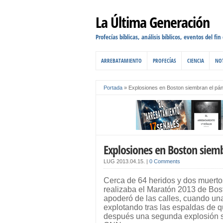
La Última Generación
Profecías bíblicas, análisis bíblicos, eventos del fin
ARREBATAMIENTO
PROFECÍAS
CIENCIA
NOT
Portada
»
Explosiones en Boston siembran el pán
Explosiones en Boston siemb
LUG
2013.04.15.
|
0 Comments
Cerca de 64 heridos y dos muerto
realizaba el Maratón 2013 de Bost
apoderó de las calles, cuando una
explotando tras las espaldas de
después una segunda explosión s