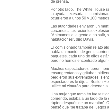
de prensa.
Por otro lado, The White House se
la ayuda necesaria; el comisiona
ocurrieron a unos 50 y 100 metros
Las autoridades enviaron un mens
cercanos a las recientes explosion
“Animamos a la gente a no salir, 
habitaciones”, dijo Davis.
El comisionado también relató alg
había un montón de gente corrien
paquetes, cada uno de ellos está
pero no hemos encontrado algún ot
Muchos espectadores fueron herid
ensangrentados y gritaban pidiend
perdieron sus extremidades, sien
espectadores le dijo al Boston He
utilicé mi cinturón para detener la
Una mujer que también fue testigo
corriendo, estaba a un lado de la 
rápido después de un maratón”. Otr
pensó que “se trataba de juegos ar