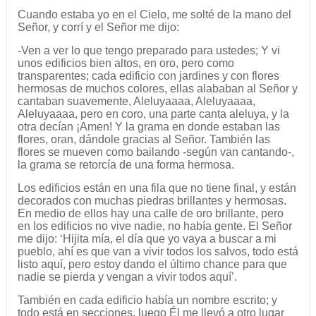
Cuando estaba yo en el Cielo, me solté de la mano del
Señor, y corrí y el Señor me dijo:
-Ven a ver lo que tengo preparado para ustedes; Y vi
unos edificios bien altos, en oro, pero como
transparentes; cada edificio con jardines y con flores
hermosas de muchos colores, ellas alababan al Señor y
cantaban suavemente, Aleluyaaaa, Aleluyaaaa,
Aleluyaaaa, pero en coro, una parte canta aleluya, y la
otra decían ¡Amen! Y la grama en donde estaban las
flores, oran, dándole gracias al Señor. También las
flores se mueven como bailando -según van cantando-,
la grama se retorcía de una forma hermosa.
Los edificios están en una fila que no tiene final, y están
decorados con muchas piedras brillantes y hermosas.
En medio de ellos hay una calle de oro brillante, pero
en los edificios no vive nadie, no había gente. El Señor
me dijo: ‘Hijita mía, el día que yo vaya a buscar a mi
pueblo, ahí es que van a vivir todos los salvos, todo está
listo aquí, pero estoy dando el último chance para que
nadie se pierda y vengan a vivir todos aquí’.
También en cada edificio había un nombre escrito; y
todo está en secciones, luego Él me llevó a otro lugar