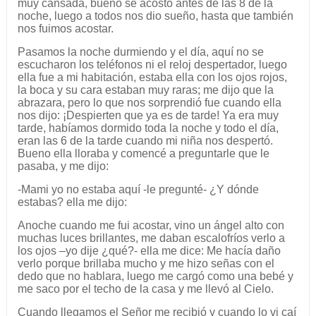
muy cansada, bueno se acostó antes de las 8 de la
noche, luego a todos nos dio sueño, hasta que también
nos fuimos acostar.
Pasamos la noche durmiendo y el día, aquí no se
escucharon los teléfonos ni el reloj despertador, luego
ella fue a mi habitación, estaba ella con los ojos rojos,
la boca y su cara estaban muy raras; me dijo que la
abrazara, pero lo que nos sorprendió fue cuando ella
nos dijo: ¡Despierten que ya es de tarde! Ya era muy
tarde, habíamos dormido toda la noche y todo el día,
eran las 6 de la tarde cuando mi niña nos despertó.
Bueno ella lloraba y comencé a preguntarle que le
pasaba, y me dijo:
-Mami yo no estaba aquí -le pregunté- ¿Y dónde
estabas? ella me dijo:
Anoche cuando me fui acostar, vino un ángel alto con
muchas luces brillantes, me daban escalofríos verlo a
los ojos –yo dije ¿qué?- ella me dice: Me hacía daño
verlo porque brillaba mucho y me hizo señas con el
dedo que no hablara, luego me cargó como una bebé y
me saco por el techo de la casa y me llevó al Cielo.
Cuando llegamos el Señor me recibió y cuando lo vi caí