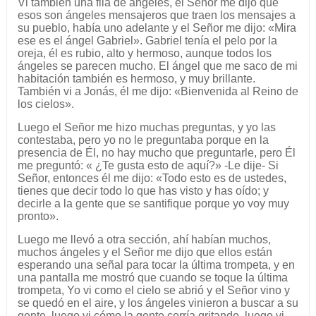
Vi también una fila de ángeles, el Señor me dijo que
esos son ángeles mensajeros que traen los mensajes a
su pueblo, había uno adelante y el Señor me dijo: «Mira
ese es el ángel Gabriel». Gabriel tenía el pelo por la
oreja, él es rubio, alto y hermoso, aunque todos los
ángeles se parecen mucho. El ángel que me saco de mi
habitación también es hermoso, y muy brillante.
También vi a Jonás, él me dijo: «Bienvenida al Reino de
los cielos».
Luego el Señor me hizo muchas preguntas, y yo las
contestaba, pero yo no le preguntaba porque en la
presencia de Él, no hay mucho que preguntarle, pero Él
me preguntó: « ¿Te gusta esto de aquí?» -Le dije- Si
Señor, entonces él me dijo: «Todo esto es de ustedes,
tienes que decir todo lo que has visto y has oído; y
decirle a la gente que se santifique porque yo voy muy
pronto».
Luego me llevó a otra sección, ahí habían muchos,
muchos ángeles y el Señor me dijo que ellos están
esperando una señal para tocar la última trompeta, y en
una pantalla me mostró que cuando se toque la última
trompeta, Yo vi como el cielo se abrió y el Señor vino y
se quedó en el aire, y los ángeles vinieron a buscar a su
gente, luego vi cómo la gente corría gritando, luego vi