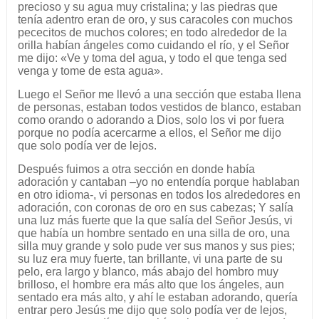
precioso y su agua muy cristalina; y las piedras que
tenía adentro eran de oro, y sus caracoles con muchos
pececitos de muchos colores; en todo alrededor de la
orilla habían ángeles como cuidando el río, y el Señor
me dijo: «Ve y toma del agua, y todo el que tenga sed
venga y tome de esta agua».
Luego el Señor me llevó a una sección que estaba llena
de personas, estaban todos vestidos de blanco, estaban
como orando o adorando a Dios, solo los vi por fuera
porque no podía acercarme a ellos, el Señor me dijo
que solo podía ver de lejos.
Después fuimos a otra sección en donde había
adoración y cantaban –yo no entendía porque hablaban
en otro idioma-, vi personas en todos los alrededores en
adoración, con coronas de oro en sus cabezas; Y salía
una luz más fuerte que la que salía del Señor Jesús, vi
que había un hombre sentado en una silla de oro, una
silla muy grande y solo pude ver sus manos y sus pies;
su luz era muy fuerte, tan brillante, vi una parte de su
pelo, era largo y blanco, más abajo del hombro muy
brilloso, el hombre era más alto que los ángeles, aun
sentado era más alto, y ahí le estaban adorando, quería
entrar pero Jesús me dijo que solo podía ver de lejos,