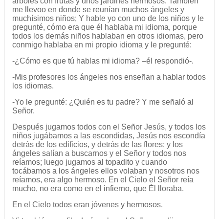
árboles con frutas y unos jardines hermosos. También
me llevoo en donde se reunían muchos ángeles y
muchísimos niños; Y hable yo con uno de los niños y le
pregunté, cómo era que él hablaba mi idioma, porque
todos los demás niños hablaban en otros idiomas, pero
conmigo hablaba en mi propio idioma y le pregunté:
-¿Cómo es que tú hablas mi idioma? –él respondió-.
-Mis profesores los ángeles nos enseñan a hablar todos
los idiomas.
-Yo le pregunté: ¿Quién es tu padre? Y me señaló al
Señor.
Después jugamos todos con el Señor Jesús, y todos los
niños jugábamos a las escondidas, Jesús nos escondía
detrás de los edificios, y detrás de las flores; y los
ángeles salían a buscarnos y el Señor y todos nos
reíamos; luego jugamos al topadito y cuando
tocábamos a los ángeles ellos volaban y nosotros nos
reíamos, era algo hermoso. En el Cielo el Señor reía
mucho, no era como en el infierno, que Él lloraba.
En el Cielo todos eran jóvenes y hermosos.