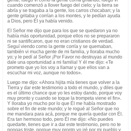
cuando comenzó a llover fuego del cielo; y la tierra se
abría y se tragaba a la gente, los carros chocaban; y la
gente gritaba y corrían a los montes, y le pedían ayuda
a Dios, pero Él ya había venido.
El Señor me dijo que para los que se quedaron ya no
había más oportunidad, porque ellos no se prepararon
ni se santificaron, que no eran cristianos de verdad.
Seguí viendo como la gente corría y se quemaban,
también vi mucha gente de mi familia, y lloraba mucho
yo; y le pedí al Señor ¡Por Favor no destruyas al mundo
dale una oportunidad a mi familia! Y él me dijo: «Te
prometo que yo los voy a llamar y que ellos van a
escuchar mi voz, aunque no todos».
Luego me dijo: «Ahora hijita mía tienes que volver a la
Tierra y dar este testimonio a todo el mundo, y diles que
es el último chance que yo les estoy dando, porque voy
muy pronto y cuando se toque la trompeta viene el fin».
Y lloraba yo mucho por lo que Él me había mostrado
sobre el fin de este mundo; y le rogué al Señor que no
me mandara para acá, porque me quería quedar con Él.
Era tan hermoso todo, pero Él me dijo: «No puedes
quedarte, tienes que ir a dar este testimonio, pero no te
pongas triste, porque muy pronto yo iré por mi pueblo y