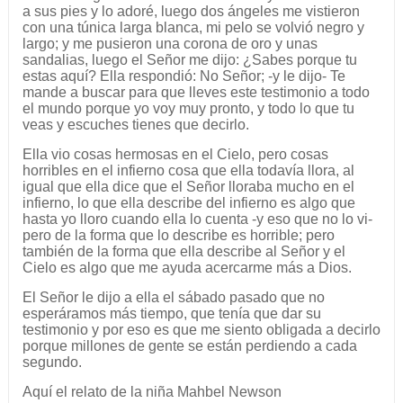
a sus pies y lo adoré, luego dos ángeles me vistieron
con una túnica larga blanca, mi pelo se volvió negro y
largo; y me pusieron una corona de oro y unas
sandalias, luego el Señor me dijo: ¿Sabes porque tu
estas aquí? Ella respondió: No Señor; -y le dijo- Te
mande a buscar para que lleves este testimonio a todo
el mundo porque yo voy muy pronto, y todo lo que tu
veas y escuches tienes que decirlo.
Ella vio cosas hermosas en el Cielo, pero cosas
horribles en el infierno cosa que ella todavía llora, al
igual que ella dice que el Señor lloraba mucho en el
infierno, lo que ella describe del infierno es algo que
hasta yo lloro cuando ella lo cuenta -y eso que no lo vi-
pero de la forma que lo describe es horrible; pero
también de la forma que ella describe al Señor y el
Cielo es algo que me ayuda acercarme más a Dios.
El Señor le dijo a ella el sábado pasado que no
esperáramos más tiempo, que tenía que dar su
testimonio y por eso es que me siento obligada a decirlo
porque millones de gente se están perdiendo a cada
segundo.
Aquí el relato de la niña Mahbel Newson