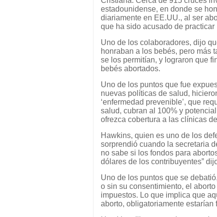
Cristiana. Cerca de 915 cruces in
estadounidense, en donde se honr
diariamente en EE.UU., al ser ab
que ha sido acusado de practicar
Uno de los colaboradores, dijo qu
honraban a los bebés, pero más ta
se los permitían, y lograron que f
bebés abortados.
Uno de los puntos que fue expues
nuevas políticas de salud, hicier
‘enfermedad prevenible’, que req
salud, cubran al 100% y potencial
ofrezca cobertura a las clínicas d
Hawkins, quien es uno de los defe
sorprendió cuando la secretaria 
no sabe si los fondos para aborto
dólares de los contribuyentes” dij
Uno de los puntos que se debatió,
o sin su consentimiento, el aborto
impuestos. Lo que implica que aqu
aborto, obligatoriamente estarían