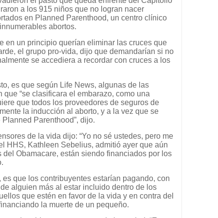
vadieron el pasto que queda enfrente del Capitolio
aron a los 915 niños que no logran nacer
ortados en Planned Parenthood, un centro clínico
 innumerables abortos.
e en un principio querían eliminar las cruces que
rde, el grupo pro-vida, dijo que demandarían si no
inalmente se accediera a recordar con cruces a los
to, es que según Life News, algunas de las
on que “se clasificara el embarazo, como una
uiere que todos los proveedores de seguros de
mente la inducción al aborto, y a la vez que se
e Planned Parenthood”, dijo.
nsores de la vida dijo: “Yo no sé ustedes, pero me
del HHS, Kathleen Sebelius, admitió ayer que aún
s del Obamacare, están siendo financiados por los
o.
 es que los contribuyentes estarían pagando, con
 de alguien más al estar incluido dentro de los
ellos que estén en favor de la vida y en contra del
 financiando la muerte de un pequeño.