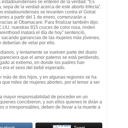
s estadounidenses se enteren de la verdad: “Es
 sepa de la verdad acerca de este aborto trifecta”.
s estadounidenses se levanten contra el Goliat
nes a partir del 1 de enero, comenzarán a
racias al Obamacare. Para finalizar también dijo:
EE.UU. nuestras 915 cruces de color rosa, rinden
renthood matará el día de hoy” sentenció,
ría sacando ganancias de las mujeres más jóvenes,
deberían de velar por ello.
dianos, y lentamente se vuelven parte del diario
, pareciera que el amor paterno se está perdiendo,
egado al extremo, en donde los padres han
 era el sexo del bebé esperado.
 más de dos hijos, y en algunas regiones se ha
o que miles de mujeres aborten, por el temor a ser
 la mayor responsabilidad de proceder en un
quienes concibieron, y son ellos quienes le dirán a
es o irresponsables, deben de llevar a la muerte a
Facebook
Tweet