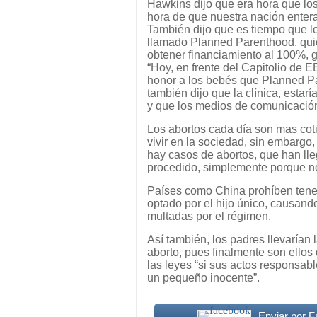
Hawkins dijo que era hora que lo
hora de que nuestra nación entera,
También dijo que es tiempo que lo
llamado Planned Parenthood, quie
obtener financiamiento al 100%, g
“Hoy, en frente del Capitolio de 
honor a los bebés que Planned Pa
también dijo que la clínica, esta
y que los medios de comunicación 
Los abortos cada día son mas coti
vivir en la sociedad, sin embargo
hay casos de abortos, que han ll
procedido, simplemente porque no
Países como China prohíben tener
optado por el hijo único, causand
multadas por el régimen.
Así también, los padres llevarían
aborto, pues finalmente son ellos 
las leyes “si sus actos responsabl
un pequeño inocente”.
Enviar por 