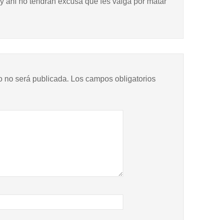
al y ahi no tendran excusa que les valga por matar
o no será publicada.
Los campos obligatorios