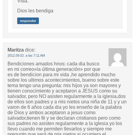
Vida.
Dios les bendiga
responder
Maritza
dice:
2012.09.02. a las 7:11 AM
Bendiciones amados hnos: cada dia busco
en mi correo»la última generación» por que
es de bendicion para mi vida ,he aprendido mucho
sobre los ultimos acontecimientos, bueno sobre este
tema tengo una pregunta: mis hijos ya son mayores y
tienen conocimiento y aceptaron a JESUS como su
salvador, pero NO asisten regularmente a la iglesia,dos
de ellos son padres y a mis nietos una niña de 11 y y un
varon de 6 años cada dia yo les enseño de la palabra
de Dios y ambos aceptaron a jesus como
salvador,tienen fé y se declaran cristianos pero como
sus padres no asisten regularmente a la iglesia yo los
llevo cuando me permiten llevarlos y siempre me
pregunto que será de mis nietos si ocurriera el