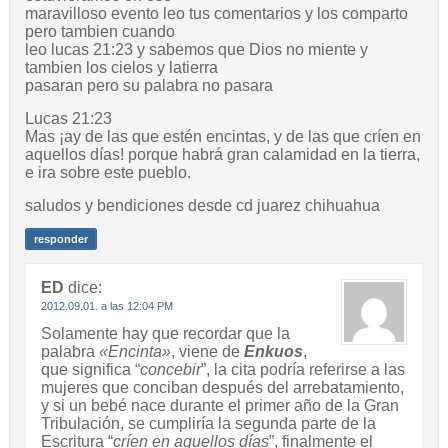
maravilloso evento leo tus comentarios y los comparto
pero tambien cuando
leo lucas 21:23 y sabemos que Dios no miente y
tambien los cielos y latierra
pasaran pero su palabra no pasara
Lucas 21:23
Mas ¡ay de las que estén encintas, y de las que críen en
aquellos días! porque habrá gran calamidad en la tierra,
e ira sobre este pueblo.
saludos y bendiciones desde cd juarez chihuahua
responder
ED
dice:
2012.09.01. a las 12:04 PM
Solamente hay que recordar que la
palabra
«Encinta»
, viene de
Enkuos
,
que significa “
concebir
”, la cita podría referirse a las
mujeres que conciban después del arrebatamiento,
y si un bebé nace durante el primer año de la Gran
Tribulación, se cumpliría la segunda parte de la
Escritura “
críen en aquellos días
”, finalmente el