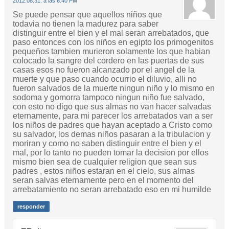
2012.08.31. a las 6:40 PM
Se puede pensar que aquellos niños que
todavia no tienen la madurez para saber
distinguir entre el bien y el mal seran arrebatados, que
paso entonces con los niños en egipto los primogenitos
pequeños tambien murieron solamente los que habian
colocado la sangre del cordero en las puertas de sus
casas esos no fueron alcanzado por el angel de la
muerte y que paso cuando ocurrio el diluvio, alli no
fueron salvados de la muerte ningun niño y lo mismo en
sodoma y gomorra tampoco ningun niño fue salvado,
con esto no digo que sus almas no van hacer salvadas
eternamente, para mi parecer los arrebatados van a ser
los niños de padres que hayan aceptado a Cristo como
su salvador, los demas niños pasaran a la tribulacion y
moriran y como no saben distinguir entre el bien y el
mal, por lo tanto no pueden tomar la decision por ellos
mismo bien sea de cualquier religion que sean sus
padres , estos niños estaran en el cielo, sus almas
seran salvas eternamente pero en el momento del
arrebatamiento no seran arrebatado eso en mi humilde
responder