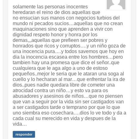
solamente las personas inocentes
heredaran el reino de dios aquellas que
no ensucian sus manos con negocios turbios del
mundo ni pecados sucios…aquellas que no crean
maquinaciones sino que aprenden a vivir con
dignidad respeto honor y honra por los
demas,,,aquellas que prefieen ser pobres y
honrados que ricos y corruptos….y un niño goza de
una inocencia pura….y todos savemos que hoy en
dia la inocencia escasea entre los hombres…pero
tambien hay una promesa que dice el señor..que
cualquiera que le aga algo a uno de estoso
pequeños..mejor le seria que le ataran una soga al
cuello y lo hecharan al mar…que enfrentar la ira de
dios..pues nadie quedara libre de cometer una
atrocidad contra un niño…y esto va para os
abusadores y asesinos de niños…que no piensen
que van a seguir por la vida sin ser castigados van
a ser castigados tarde o temprano por que lo que
uno siembra eso cosechara….dios lo ve todo y da a
cada cual su merecido en vida y despues de la
vida…
responder