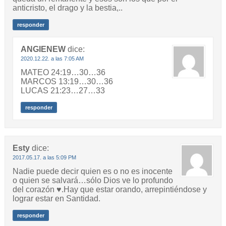
anticristo, el drago y la bestia,..
responder
ANGIENEW
dice:
2020.12.22. a las 7:05 AM
MATEO 24:19…30…36
MARCOS 13:19…30…36
LUCAS 21:23…27…33
responder
Esty
dice:
2017.05.17. a las 5:09 PM
Nadie puede decir quien es o no es inocente
o quien se salvará…sólo Dios ve lo profundo
del corazón ♥.Hay que estar orando, arrepintiéndose y
lograr estar en Santidad.
responder