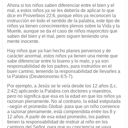
Ahora si los niños saben diferenciar entre el bien y el
mal, a estos niños ya se les debería de aplicar lo que
dice en Proverbios 22:6, porque ellos ya reconocen la
instrucción en todo el sentido de la palabra, este tipo de
niños ya tienen conocimientos plenos sobre la Vida y la
Muerte, aunque se da el caso de niños mayorcitos que
saben del bien y el mal, pero siguen teniendo una
mente inocente.
Hay niños que ya han hecho planes perversos y de
carácter anormal, estos niños ya tienen una mente que
sabe diferenciar entre lo bueno y lo malo, y ya son
responsabilidad de los padres, para instruirlos en el
buen camino, teniendo la responsabilidad de llevarles a
la Palabra (Deuteronomio 6:5-7).
Por ejemplo, a Jesús se le veía desde los 12 años (Lc.
2:42) aplicando la Palabra con doctores y maestros,
pero no significa que esa es la edad en que los niños ya
razonan plenamente. No al contrario, la edad estipulada
–según el promedio Global- para que un niño comience
a razonar plenamente, está comprendida entre los 8 y
12 años. A partir de esa edad promedio, los padres
tienen la responsabilidad de instruir al niño en los
caminos del Señor, para que su conciencia se vaya