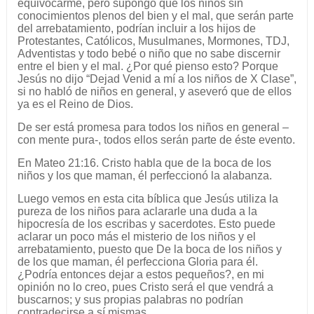
equivocarme, pero supongo que los niños sin
conocimientos plenos del bien y el mal, que serán parte
del arrebatamiento, podrían incluir a los hijos de
Protestantes, Católicos, Musulmanes, Mormones, TDJ,
Adventistas y todo bebé o niño que no sabe discernir
entre el bien y el mal. ¿Por qué pienso esto? Porque
Jesús no dijo “Dejad Venid a mí a los niños de X Clase”,
si no habló de niños en general, y aseveró que de ellos
ya es el Reino de Dios.
De ser está promesa para todos los niños en general –
con mente pura-, todos ellos serán parte de éste evento.
En Mateo 21:16. Cristo habla que de la boca de los
niños y los que maman, él perfeccionó la alabanza.
Luego vemos en esta cita bíblica que Jesús utiliza la
pureza de los niños para aclararle una duda a la
hipocresía de los escribas y sacerdotes. Esto puede
aclarar un poco más el misterio de los niños y el
arrebatamiento, puesto que De la boca de los niños y
de los que maman, él perfecciona Gloria para él.
¿Podría entonces dejar a estos pequeños?, en mi
opinión no lo creo, pues Cristo será el que vendrá a
buscarnos; y sus propias palabras no podrían
contradecirse a sí mismas.