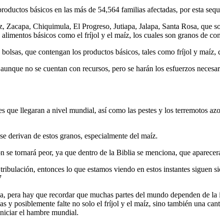
productos básicos en las más de 54,564 familias afectadas, por esta sequ
z, Zacapa, Chiquimula, El Progreso, Jutiapa, Jalapa, Santa Rosa, que s
 alimentos básicos como el fríjol y el maíz, los cuales son granos de 
 bolsas, que contengan los productos básicos, tales como fríjol y maíz, qu
 aunque no se cuentan con recursos, pero se harán los esfuerzos necesar
es que llegaran a nivel mundial, así como las pestes y los terremotos a
se derivan de estos granos, especialmente del maíz.
ión se tornará peor, ya que dentro de la Biblia se menciona, que aparece
n tribulación, entonces lo que estamos viendo en estos instantes siguen s
7
cia, pera hay que recordar que muchas partes del mundo dependen de la 
as y posiblemente falte no solo el fríjol y el maíz, sino también una c
iniciar el hambre mundial.